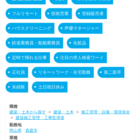
フルリモート
技術営業
登録販売者
ハウスクリーニング
声優マネージャー
鉄道乗務員・船舶乗務員
化粧品
定時で帰れる仕事
注目の求人検索ワード
正社員
リモートワーク・在宅勤務
第二新卒
未経験
土日祝日休み
職種
建築・土木から探す
>
建築・土木
>
施工管理・設備・環境保全
>
建築施工管理・工事監理者
勤務地
岡山県
真庭市
業種