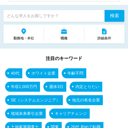
検索
どんな求人をお探しですか？
勤務地・本社
職種
詳細条件
注目のキーワード
40代
ホワイト企業
年齢不問
年収1,000万円
週休3日
内定とりたい
SE（システムエンジニア）
地元の有名企業
地域未来牽引企業
キャリアチェンジ
土地家屋調査士
関東
20代 初めて転職