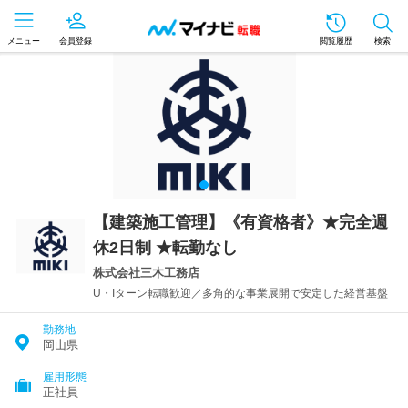
メニュー
会員登録
閲覧履歴
検索
【建築施工管理】《有資格者》★完全週
休2日制 ★転勤なし
株式会社三木工務店
U・Iターン転職歓迎／多角的な事業展開で安定した経営基盤
勤務地
岡山県
雇用形態
正社員