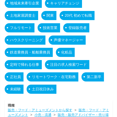
地域未来牽引企業
キャリアチェンジ
土地家屋調査士
関東
20代 初めて転職
フルリモート
技術営業
登録販売者
ハウスクリーニング
声優マネージャー
鉄道乗務員・船舶乗務員
化粧品
定時で帰れる仕事
注目の求人検索ワード
正社員
リモートワーク・在宅勤務
第二新卒
未経験
土日祝日休み
職種
販売・フード・アミューズメントから探す
>
販売・フード・アミ
ューズメント
>
小売・流通
>
販売・販売アドバイザー・売り場