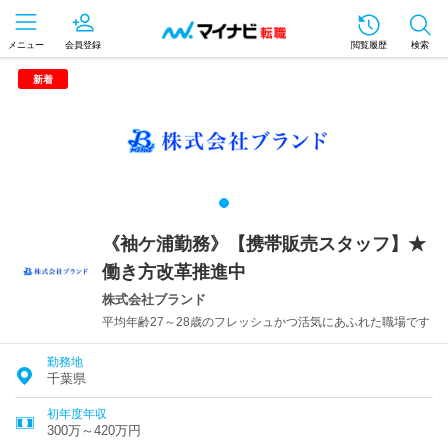
メニュー
会員登録
閲覧履歴
検索
新着
《袖ケ浦勤務》【携帯販売スタッフ】★
働き方改革推進中
株式会社ブランド
平均年齢27～28歳のフレッシュかつ活気にあふれた職場です
勤務地
千葉県
初年度年収
300万～420万円