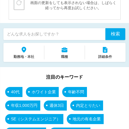
画面の更新をしても表示されない場合は、しばらく
経ってから再度お試しください。
検索
どんな求人をお探しですか？
勤務地・本社
職種
詳細条件
注目のキーワード
40代
ホワイト企業
年齢不問
年収1,000万円
週休3日
内定とりたい
SE（システムエンジニア）
地元の有名企業