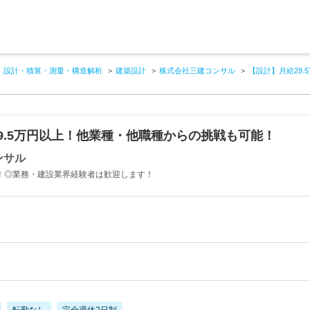
設計・積算・測量・構造解析
建築設計
株式会社三建コンサル
【設計】月給29
9.5万円以上！他業種・他職種からの挑戦も可能！
ンサル
上！◎業務・建設業界経験者は歓迎します！
転勤なし
完全週休2日制