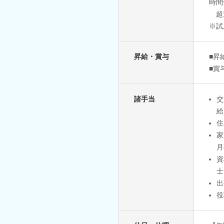
時間
超
※試
昇給・賞与
■昇
■賞
諸手当
交
給
住
家
月
資
士
出
役