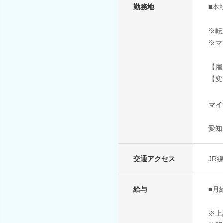
勤務地
■本
※転
※マ
【雇
【変
マイ
愛知
交通アクセス
JR
給与
■月給
※上