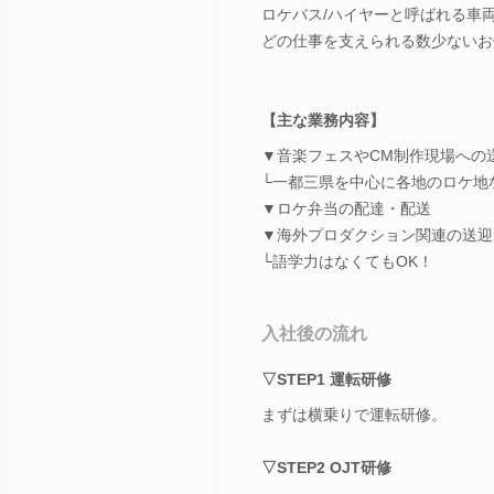
ロケバス/ハイヤーと呼ばれる車
どの仕事を支えられる数少ないお
【主な業務内容】
▼音楽フェスやCM制作現場への
└一都三県を中心に各地のロケ地
▼ロケ弁当の配達・配送
▼海外プロダクション関連の送迎
└語学力はなくてもOK！
入社後の流れ
▽STEP1 運転研修
まずは横乗りで運転研修。
▽STEP2 OJT研修