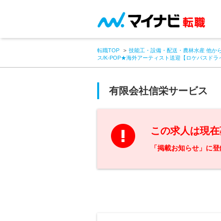
転職TOP
技能工・設備・配送・農林水産 他か
ス/K-POP★海外アーティスト送迎【ロケバスド
有限会社信栄サービス
この求人は現在
「掲載お知らせ」に登