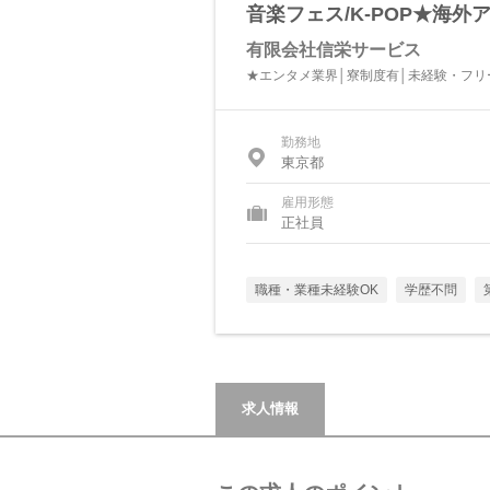
音楽フェス/K-POP★海
有限会社信栄サービス
★エンタメ業界│寮制度有│未経験・フリ
勤務地
東京都
雇用形態
正社員
職種・業種未経験OK
学歴不問
求人情報