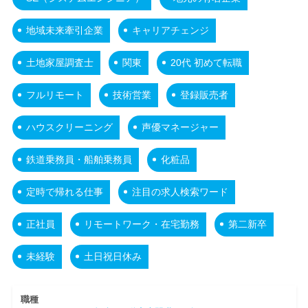
地域未来牽引企業
キャリアチェンジ
土地家屋調査士
関東
20代 初めて転職
フルリモート
技術営業
登録販売者
ハウスクリーニング
声優マネージャー
鉄道乗務員・船舶乗務員
化粧品
定時で帰れる仕事
注目の求人検索ワード
正社員
リモートワーク・在宅勤務
第二新卒
未経験
土日祝日休み
職種