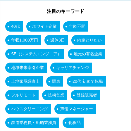
注目のキーワード
40代
ホワイト企業
年齢不問
年収1,000万円
週休3日
内定とりたい
SE（システムエンジニア）
地元の有名企業
地域未来牽引企業
キャリアチェンジ
土地家屋調査士
関東
20代 初めて転職
フルリモート
技術営業
登録販売者
ハウスクリーニング
声優マネージャー
鉄道乗務員・船舶乗務員
化粧品