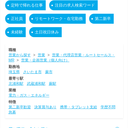
定時で帰れる仕事
注目の求人検索ワード
正社員
リモートワーク・在宅勤務
第二新卒
未経験
土日祝日休み
職種
営業から探す
>
営業
>
営業・代理店営業・ルートセールス・
MR
>
営業・企画営業（個人向け）
勤務地
埼玉県
さいたま市
蕨市
最寄り駅
北浦和駅
武蔵浦和駅
蕨駅
業種
電力・ガス・エネルギー
特徴
第二新卒歓迎
決算賞与あり
携帯・タブレット支給
学歴不問
急募