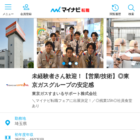
メニュー
会員登録
閲覧履歴
検索
未経験者さん歓迎！【営業/技術】◎東
京ガスグループの安定感
東京ガスすまいるサポート株式会社
＼マイナビ転職フェアに出展決定！／◎残業15h◎社員食堂
あり
勤務地
埼玉県
初年度年収
350万～450万円