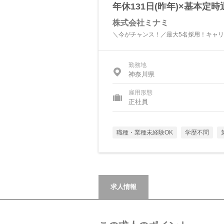
年休131日(昨年)×基本
株式会社ミナミ
＼今がチャンス！／最大5名採用！キャ
勤務地
神奈川県
雇用形態
正社員
職種・業種未経験OK
学歴不問
求人情報