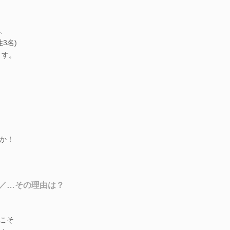
、
3名)
ます。
か！
／…その理由は？
こそ