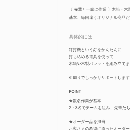
〔 先輩と一緒に作業 〕木箱・
基本、毎回違うオリジナル商品だ
具体的には
釘打機という釘をかんたんに
打ち込める道具を使って
木箱や木製パレットを組み立てま
※周りでしっかりサポートします
POINT
★数名作業が基本
2・3名でチームを組み、先輩た
★オーダー品を担当
お客さまの希望に添ったオーダー