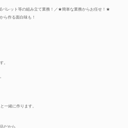
木製パレット等の組み立て業務！／★簡単な業務からお任せ！★
から作る面白味も！
す。
。
ちと一緒に作ります。
品だから