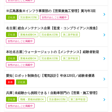
女性のおしごと掲載中
※広島募集※インフラ事業部の【営業兼施工管理】賞与年3回
正社員
完全週休2日制
女性のおしごと掲載中
名古屋│総合メンテナンス企業【監査・コンプライアンス推進】
正社員
業種未経験OK
完全週休2日制
第二新卒歓迎
女性のおしごと掲載中
本社名古屋│ウォータージェットの【メンテナンス】経験者歓迎
正社員
業種未経験OK
完全週休2日制
第二新卒歓迎
女性のおしごと掲載中
愛知│ロボット制御含む【電気設計】年休120日／経験者優遇
新着
正社員
兵庫│未経験から挑戦できる！自動車部門の【営業・施工管理】
正社員
職種・業種未経験OK
完全週休2日制
第二新卒歓迎
女性のおしごと掲載中