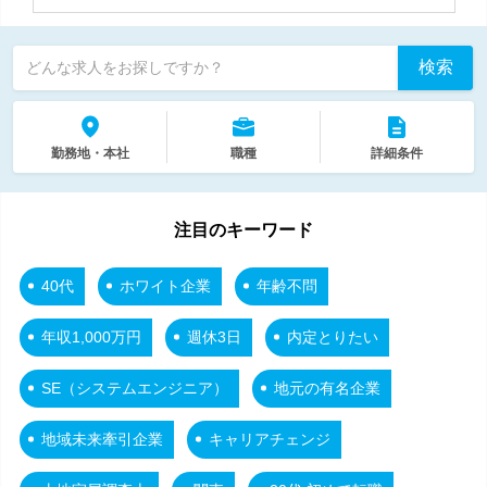
検索
どんな求人をお探しですか？
勤務地・本社
職種
詳細条件
注目のキーワード
40代
ホワイト企業
年齢不問
年収1,000万円
週休3日
内定とりたい
SE（システムエンジニア）
地元の有名企業
地域未来牽引企業
キャリアチェンジ