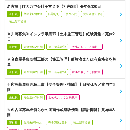
名古屋｜ITの力で会社を支える【社内SE】◆年休120日
正社員
業種未経験OK
転勤なし
学歴不問
完全週休2日制
第二新卒歓迎
※川崎募集※インフラ事業部【土木施工管理】経験募集／完休2
日
正社員
完全週休2日制
第二新卒歓迎
女性のおしごと掲載中
※名古屋募集※機工部の【施工管理】経験者または有資格者を募
集
正社員
完全週休2日制
第二新卒歓迎
女性のおしごと掲載中
※広島募集※各種工事【安全管理・指導】土日祝休み／賞与年3
回
正社員
完全週休2日制
女性のおしごと掲載中
※名古屋募集※何らかの図面作成経験優遇【設計開発】賞与年3
回
正社員
業種未経験OK
完全週休2日制
第二新卒歓迎