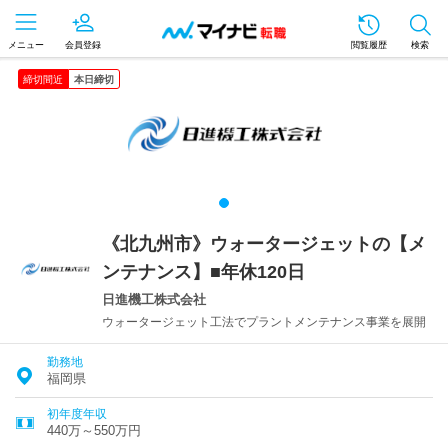
メニュー
会員登録
閲覧履歴
検索
締切間近
本日締切
《北九州市》ウォータージェットの【メ
ンテナンス】■年休120日
日進機工株式会社
ウォータージェット工法でプラントメンテナンス事業を展開
勤務地
福岡県
初年度年収
440万～550万円