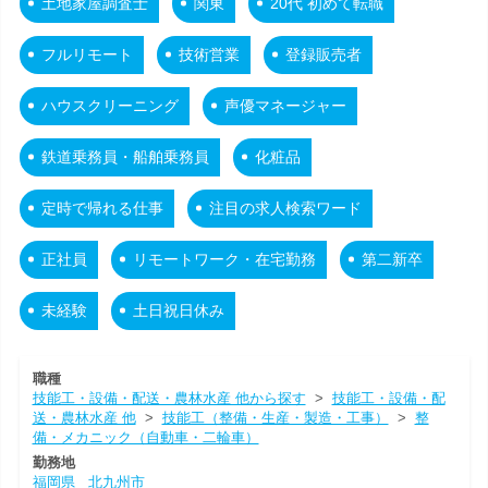
土地家屋調査士
関東
20代 初めて転職
フルリモート
技術営業
登録販売者
ハウスクリーニング
声優マネージャー
鉄道乗務員・船舶乗務員
化粧品
定時で帰れる仕事
注目の求人検索ワード
正社員
リモートワーク・在宅勤務
第二新卒
未経験
土日祝日休み
職種
技能工・設備・配送・農林水産 他から探す
>
技能工・設備・配
送・農林水産 他
>
技能工（整備・生産・製造・工事）
>
整
備・メカニック（自動車・二輪車）
勤務地
福岡県
北九州市