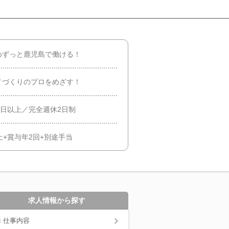
めずっと鹿児島で働ける！
ノづくりのプロをめざす！
0日以上／完全週休2日制
上+賞与年2回+別途手当
求人情報から探す
仕事内容