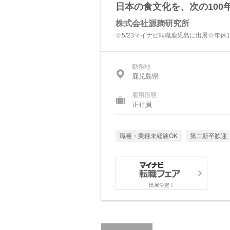
日本の食文化を、次の100
株式会社源麹研究所
☆5/23マイナビ転職鹿児島に出展☆年休
勤務地
鹿児島県
雇用形態
正社員
職種・業種未経験OK
第二新卒歓迎
出展決定！