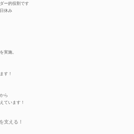
ダー的役割です
土日休み
を実施。
ます！
から
えています！
を支える！