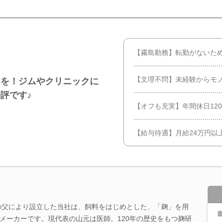
【霧島勤務】転勤がないた
【文理不問】未経験からモ
目を！ジムやクリニックに
評です♪
【オフも充実】年間休日12
【給与待遇】月給24万円以
表の父により設立した当社は、飼料をはじめとした、「麹」を用
メーカーです。現代表の山元は医師。120年の歴史をもつ麹研