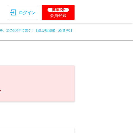
簡単1分
ログイン
会員登録
を、次の100年に繋ぐ！【総合職(総務・経理 等)】
。