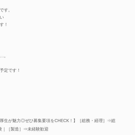
です。
い
す！
…。
予定です！
厚生が魅力◎ぜひ募集要項をCHECK！】［総務・経理］⇒総
験｜［製造］⇒未経験歓迎