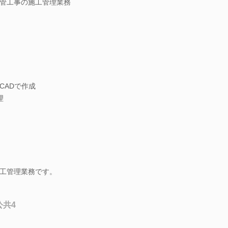
管工事の施工管理業務
CADで作成
理
工管理業務です。
公共4