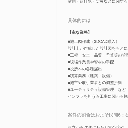
空調・給排水・防災などに関する
具体的には
【主な業務】
■施工図作成（3DCAD導入）
設計士が作成した設計図をもとに
■工程・安全・品質・予算等の管
■現場作業員や資材の手配
■役所への各種届出
■積算業務（建築・設備）
■施主や取引業者との調整折衝
■ユーティリティ設備管理 など
インフラを担う管工事に関わる施
案件の割合はおよそ民間6：
設立から70年にわたり官公庁や