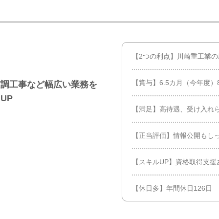
【2つの利点】川崎重工業
【賞与】6.5カ月（今年度）
空調工事など幅広い業務を
UP
【満足】高待遇、受け入れ
【正当評価】情報公開もし
【スキルUP】資格取得支援
【休日多】年間休日126日