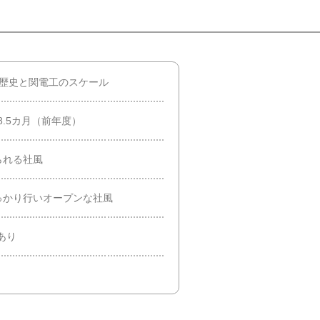
の歴史と関電工のスケール
8.5カ月（前年度）
られる社風
っかり行いオープンな社風
あり