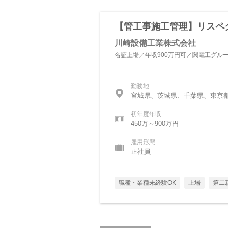
【管工事施工管理】リスペ
川崎設備工業株式会社
名証上場／年収900万円可／関電工グル
勤務地
宮城県、茨城県、千葉県、東京
県
初年度年収
450万～900万円
雇用形態
正社員
職種・業種未経験OK
上場
第二