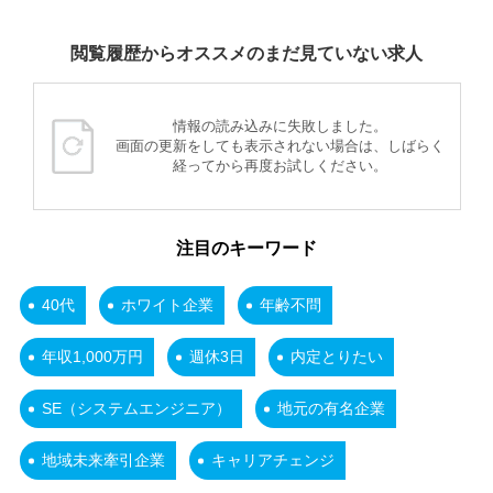
閲覧履歴からオススメのまだ見ていない求人
情報の読み込みに失敗しました。
画面の更新をしても表示されない場合は、しばらく
経ってから再度お試しください。
注目のキーワード
40代
ホワイト企業
年齢不問
年収1,000万円
週休3日
内定とりたい
SE（システムエンジニア）
地元の有名企業
地域未来牽引企業
キャリアチェンジ