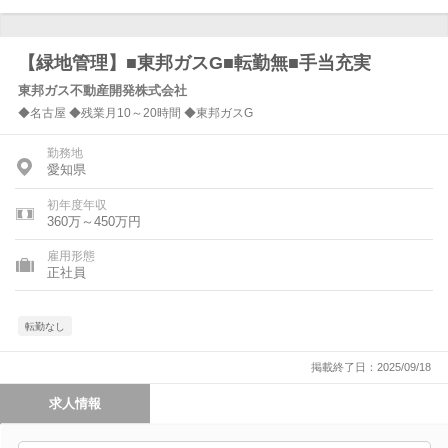
【緑地管理】■東邦ガスG■転勤無■手当充実
東邦ガス不動産開発株式会社
◆名古屋 ◆残業月10～20時間 ◆東邦ガスG
勤務地
愛知県
初年度年収
360万～450万円
雇用形態
正社員
転勤なし
掲載終了日：2025/09/18
求人情報