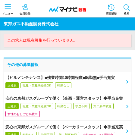
メニュー
会員登録
閲覧履歴
検索
東邦ガス不動産開発株式会社
この求人は現在募集を行っていません。
その他の募集情報
【ビルメンテナンス】■残業時間10時間程度■転勤無■手当充実
正社員
職種・業種未経験OK
転勤なし
安心の東邦ガスグループで働く【企画・運営スタッフ】◆手当充実
正社員
職種・業種未経験OK
転勤なし
学歴不問
第二新卒歓迎
女性のおしごと掲載中
安心の東邦ガスグループで働く【ベーカリースタッフ】◆手当充実
正社員
転勤なし
学歴不問
第二新卒歓迎
女性のおしごと掲載中