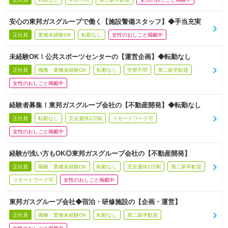
安心の東邦ガスグループで働く【施設警備スタッフ】◆手当充実
正社員
業種未経験OK
転勤なし
女性のおしごと掲載中
未経験OK！公共スポーツセンターの【運営企画】◆転勤なし
正社員
職種・業種未経験OK
転勤なし
学歴不問
第二新卒歓迎
女性のおしごと掲載中
経験者募集！東邦ガスグループ会社の【不動産開発】◆転勤なし
正社員
転勤なし
完全週休2日制
リモートワーク可
女性のおしごと掲載中
経験が浅い方もOK◎東邦ガスグループ会社の【不動産開発】
正社員
職種・業種未経験OK
転勤なし
完全週休2日制
第二新卒歓迎
リモートワーク可
女性のおしごと掲載中
東邦ガスグループ会社◆宿泊・研修施設の【企画・運営】
正社員
職種・業種未経験OK
転勤なし
第二新卒歓迎