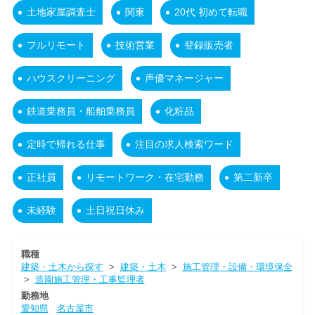
土地家屋調査士
関東
20代 初めて転職
フルリモート
技術営業
登録販売者
ハウスクリーニング
声優マネージャー
鉄道乗務員・船舶乗務員
化粧品
定時で帰れる仕事
注目の求人検索ワード
正社員
リモートワーク・在宅勤務
第二新卒
未経験
土日祝日休み
職種
建築・土木から探す
>
建築・土木
>
施工管理・設備・環境保全
>
造園施工管理・工事監理者
勤務地
愛知県
名古屋市