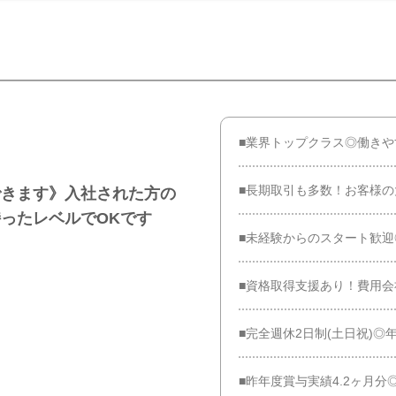
■業界トップクラス◎働き
■長期取引も多数！お客様
できます》入社された方の
ったレベルでOKです
■未経験からのスタート歓
■資格取得支援あり！費用
■完全週休2日制(土日祝)◎
■昨年度賞与実績4.2ヶ月