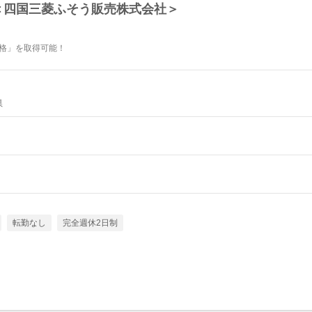
＜四国三菱ふそう販売株式会社＞
資格」を取得可能！
県
転勤なし
完全週休2日制