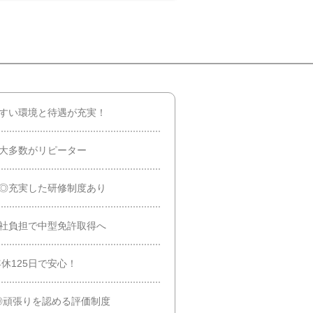
やすい環境と待遇が充実！
の大多数がリピーター
迎◎充実した研修制度あり
会社負担で中型免許取得へ
年休125日で安心！
分◎頑張りを認める評価制度