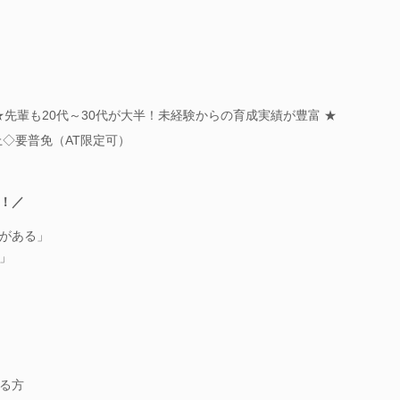
先輩も20代～30代が大半！未経験からの育成実績が豊富 ★
上◇要普免（AT限定可）
！／
がある」
」
る方