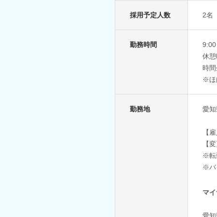
採用予定人数
2名
勤務時間
9:
休憩
時間
※ほ
勤務地
愛知
【雇
【変
※転
※バ
マイ
愛知