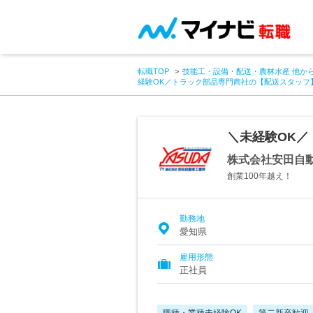
転職TOP
技能工・設備・配送・農林水産 他か
経験OK／トラック部品専門商社の【配送スタッフ
＼未経験OK
株式会社安田自
創業100年越え！
勤務地
愛知県
雇用形態
正社員
職種・業種未経験OK
第二新卒歓迎