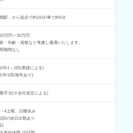
畑駅」から徒歩で約16分/車で約5分
20万円～30万円
験・年齢・資格など考慮し優遇いたします。
用期間なし
与/年1～2回(業績による)
給/年1回(毎年あり)
勤手当(※会社規定による)
2・4土曜、日曜休み
2回の休日出勤あり
日
次有給休暇 10日間