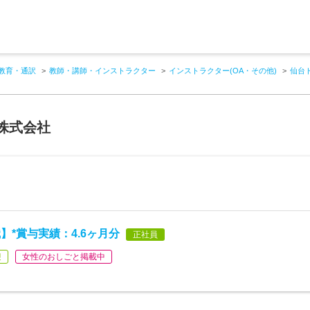
教育・通訳
教師・講師・インストラクター
インストラクター(OA・その他)
仙台
株式会社
*賞与実績：4.6ヶ月分
正社員
迎
女性のおしごと掲載中