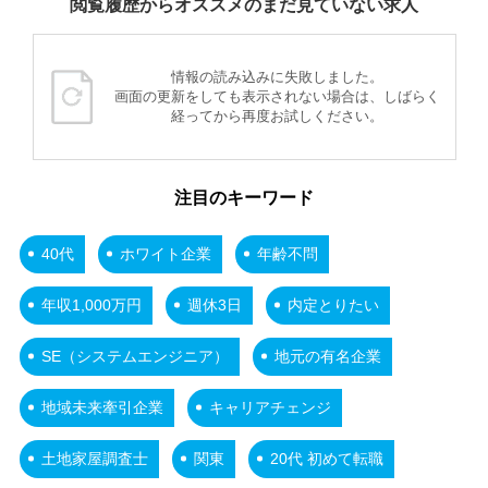
閲覧履歴からオススメのまだ見ていない求人
情報の読み込みに失敗しました。
画面の更新をしても表示されない場合は、しばらく
経ってから再度お試しください。
注目のキーワード
40代
ホワイト企業
年齢不問
年収1,000万円
週休3日
内定とりたい
SE（システムエンジニア）
地元の有名企業
地域未来牽引企業
キャリアチェンジ
土地家屋調査士
関東
20代 初めて転職