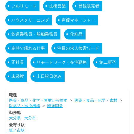
フルリモート
技術営業
登録販売者
ハウスクリーニング
声優マネージャー
鉄道乗務員・船舶乗務員
化粧品
定時で帰れる仕事
注目の求人検索ワード
正社員
リモートワーク・在宅勤務
第二新卒
未経験
土日祝日休み
職種
医薬・食品・化学・素材から探す
>
医薬・食品・化学・素材
>
医薬品・医療機器
>
臨床開発
勤務地
大分県
大分市
最寄り駅
坂ノ市駅