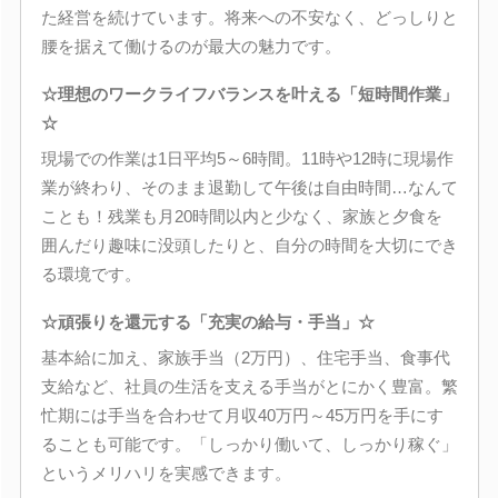
た経営を続けています。将来への不安なく、どっしりと
腰を据えて働けるのが最大の魅力です。
☆理想のワークライフバランスを叶える「短時間作業」
☆
現場での作業は1日平均5～6時間。11時や12時に現場作
業が終わり、そのまま退勤して午後は自由時間…なんて
ことも！残業も月20時間以内と少なく、家族と夕食を
囲んだり趣味に没頭したりと、自分の時間を大切にでき
る環境です。
☆頑張りを還元する「充実の給与・手当」☆
基本給に加え、家族手当（2万円）、住宅手当、食事代
支給など、社員の生活を支える手当がとにかく豊富。繁
忙期には手当を合わせて月収40万円～45万円を手にす
ることも可能です。「しっかり働いて、しっかり稼ぐ」
というメリハリを実感できます。