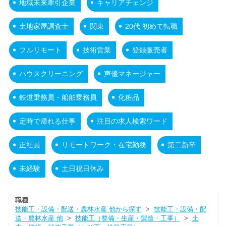
地域未来牽引企業
キャリアチェンジ
土地家屋調査士
関東
20代 初めて転職
フルリモート
技術営業
登録販売者
ハウスクリーニング
声優マネージャー
鉄道乗務員・船舶乗務員
化粧品
定時で帰れる仕事
注目の求人検索ワード
正社員
リモートワーク・在宅勤務
第二新卒
未経験
土日祝日休み
職種
技能工・設備・配送・農林水産 他から探す
>
技能工・設備・配
送・農林水産 他
>
技能工（整備・生産・製造・工事）
>
土