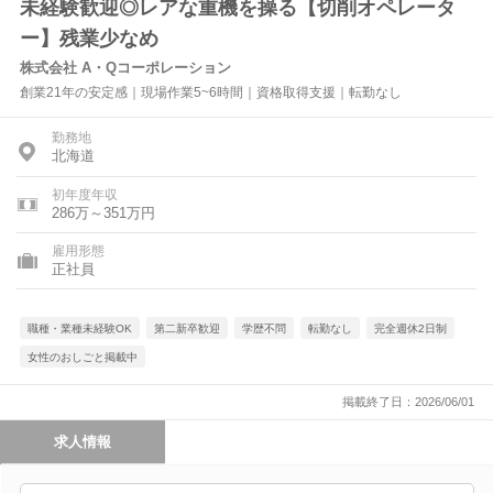
未経験歓迎◎レアな重機を操る【切削オペレータ
ー】残業少なめ
株式会社 A・Qコーポレーション
創業21年の安定感｜現場作業5~6時間｜資格取得支援｜転勤なし
勤務地
北海道
初年度年収
286万～351万円
雇用形態
正社員
職種・業種未経験OK
第二新卒歓迎
学歴不問
転勤なし
完全週休2日制
女性のおしごと掲載中
掲載終了日：2026/06/01
求人情報