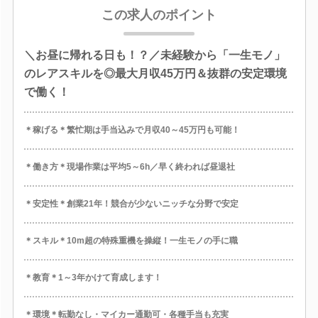
この求人のポイント
＼お昼に帰れる日も！？／未経験から「一生モノ」
のレアスキルを◎最大月収45万円＆抜群の安定環境
で働く！
＊稼げる＊繁忙期は手当込みで月収40～45万円も可能！
＊働き方＊現場作業は平均5～6h／早く終われば昼退社
＊安定性＊創業21年！競合が少ないニッチな分野で安定
＊スキル＊10m超の特殊重機を操縦！一生モノの手に職
＊教育＊1～3年かけて育成します！
＊環境＊転勤なし・マイカー通勤可・各種手当も充実