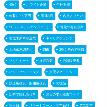
40代
ホワイト企業
年齢不問
年収1,000万円
週休3日
内定とりたい
SE（システムエンジニア）
地元の有名企業
地域未来牽引企業
キャリアチェンジ
土地家屋調査士
関東
20代 初めて転職
フルリモート
技術営業
登録販売者
ハウスクリーニング
声優マネージャー
鉄道乗務員・船舶乗務員
化粧品
定時で帰れる仕事
注目の求人検索ワード
正社員
リモートワーク・在宅勤務
第二新卒