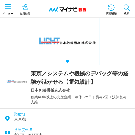
メニュー
会員登録
閲覧履歴
検索
東京／システムや機械のデバッグ等の経
験が活かせる【電気設計】
日本包装機械株式会社
創業60年以上の安定企業｜年休125日｜賞与2回＋決算賞与
支給
勤務地
東京都
初年度年収
400万～500万円