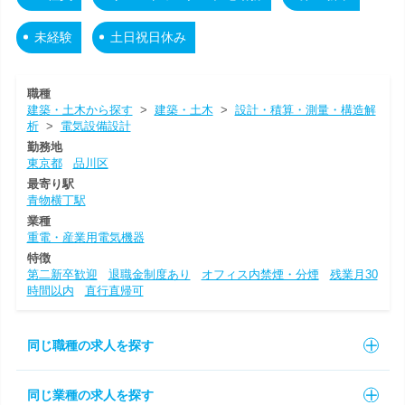
未経験
土日祝日休み
職種
建築・土木から探す
>
建築・土木
>
設計・積算・測量・構造解
析
>
電気設備設計
勤務地
東京都
品川区
最寄り駅
青物横丁駅
業種
重電・産業用電気機器
特徴
第二新卒歓迎
退職金制度あり
オフィス内禁煙・分煙
残業月30
時間以内
直行直帰可
同じ職種の求人を探す
同じ業種の求人を探す