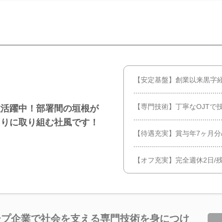
【安定基盤】創業以来黒字
【専門技術】丁寧なOJTで
数活躍中！部署間の垣根が
くりに取り組む社風です！
【待遇充実】賞与年7ヶ月分
【オフ充実】完全週休2日/残
ープ企業で社会を支える専門技術を身につけ