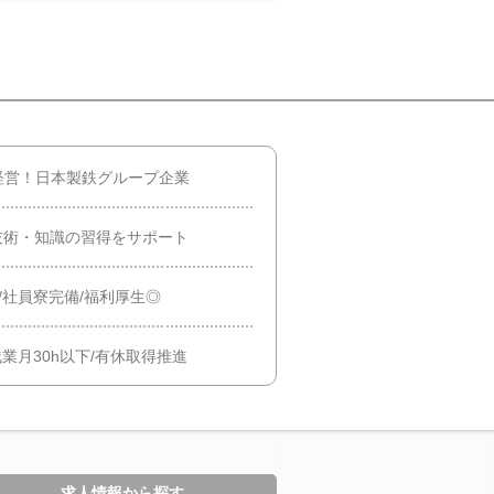
経営！日本製鉄グループ企業
技術・知識の習得をサポート
/社員寮完備/福利厚生◎
業月30h以下/有休取得推進
求人情報から探す