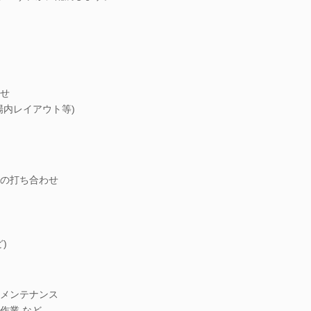
せ
場内レイアウト等)
の打ち合わせ
)
メンテナンス
作業 など