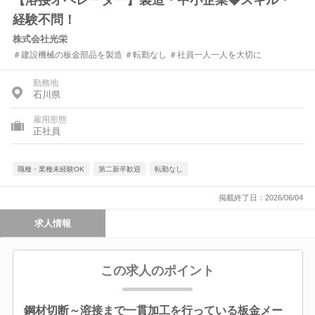
【溶接オペレーター】製造・中小企業◆スキル・
経験不問！
株式会社光栄
＃建設機械の板金部品を製造 ＃転勤なし ＃社員一人一人を大切に
勤務地
石川県
雇用形態
正社員
職種・業種未経験OK
第二新卒歓迎
転勤なし
掲載終了日：2026/06/04
求人情報
この求人のポイント
鋼材切断～溶接まで一貫加工を行っている板金メー