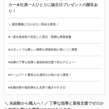
カー★社員一人ひとりに誕生日プレゼントの贈呈あ
り！
＼ 建設機械に欠かせない部品を製造 ／
■一貫生産体制で安定した受注・堅調な事業基盤
■ロボットでは難しい精密な溶接技術が身につく環境
■先輩の丁寧な指導と資格取得支援で安心デビュー♪
■チームワーク重視＆社員同士が助け合う環境！
■各種休暇や福利厚生も充実で働きやすさ◎
＼ 未経験から職人へ！／ 丁寧な指導と資格支援でゼロか