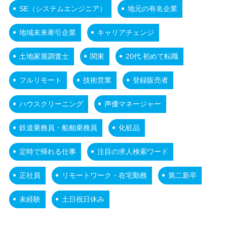
SE（システムエンジニア）
地元の有名企業
地域未来牽引企業
キャリアチェンジ
土地家屋調査士
関東
20代 初めて転職
フルリモート
技術営業
登録販売者
ハウスクリーニング
声優マネージャー
鉄道乗務員・船舶乗務員
化粧品
定時で帰れる仕事
注目の求人検索ワード
正社員
リモートワーク・在宅勤務
第二新卒
未経験
土日祝日休み