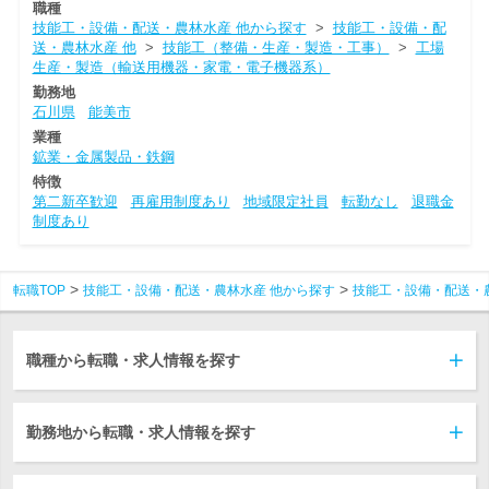
職種
技能工・設備・配送・農林水産 他から探す
>
技能工・設備・配
送・農林水産 他
>
技能工（整備・生産・製造・工事）
>
工場
生産・製造（輸送用機器・家電・電子機器系）
勤務地
石川県
能美市
業種
鉱業・金属製品・鉄鋼
特徴
第二新卒歓迎
再雇用制度あり
地域限定社員
転勤なし
退職金
制度あり
転職TOP
技能工・設備・配送・農林水産 他から探す
技能工・設備・配送・
職種から転職・求人情報を探す
勤務地から転職・求人情報を探す