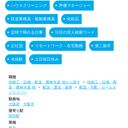
ハウスクリーニング
声優マネージャー
鉄道乗務員・船舶乗務員
化粧品
定時で帰れる仕事
注目の求人検索ワード
正社員
リモートワーク・在宅勤務
第二新卒
未経験
土日祝日休み
職種
技能工・設備・配送・農林水産 他から探す
>
技能工・設備・配
送・農林水産 他
>
配送・運送・倉庫
>
配送・宅配・セールス
ドライバー
勤務地
大阪府
大阪市
最寄り駅
関目駅
業種
食品