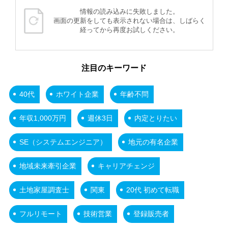
情報の読み込みに失敗しました。
画面の更新をしても表示されない場合は、しばらく
経ってから再度お試しください。
注目のキーワード
40代
ホワイト企業
年齢不問
年収1,000万円
週休3日
内定とりたい
SE（システムエンジニア）
地元の有名企業
地域未来牽引企業
キャリアチェンジ
土地家屋調査士
関東
20代 初めて転職
フルリモート
技術営業
登録販売者