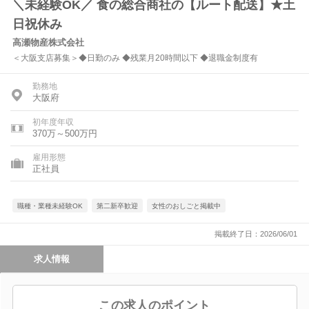
＼未経験OK／ 食の総合商社の【ルート配送】★土
日祝休み
高瀬物産株式会社
＜大阪支店募集＞◆日勤のみ ◆残業月20時間以下 ◆退職金制度有
勤務地
大阪府
初年度年収
370万～500万円
雇用形態
正社員
職種・業種未経験OK
第二新卒歓迎
女性のおしごと掲載中
掲載終了日：2026/06/01
求人情報
この求人のポイント