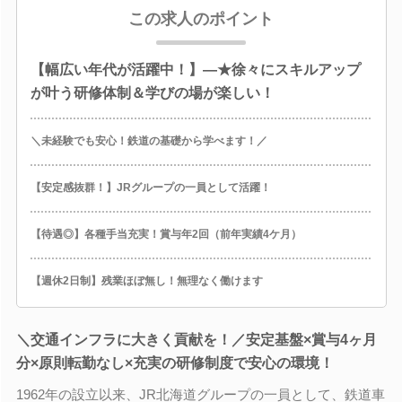
この求人のポイント
【幅広い年代が活躍中！】―★徐々にスキルアップ
が叶う研修体制＆学びの場が楽しい！
＼未経験でも安心！鉄道の基礎から学べます！／
【安定感抜群！】JRグループの一員として活躍！
【待遇◎】各種手当充実！賞与年2回（前年実績4ケ月）
【週休2日制】残業ほぼ無し！無理なく働けます
＼交通インフラに大きく貢献を！／安定基盤×賞与4ヶ月
分×原則転勤なし×充実の研修制度で安心の環境！
1962年の設立以来、JR北海道グループの一員として、鉄道車