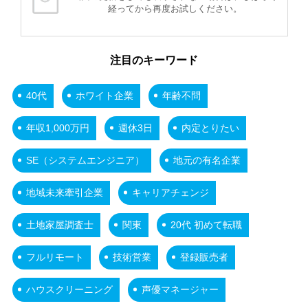
経ってから再度お試しください。
注目のキーワード
40代
ホワイト企業
年齢不問
年収1,000万円
週休3日
内定とりたい
SE（システムエンジニア）
地元の有名企業
地域未来牽引企業
キャリアチェンジ
土地家屋調査士
関東
20代 初めて転職
フルリモート
技術営業
登録販売者
ハウスクリーニング
声優マネージャー