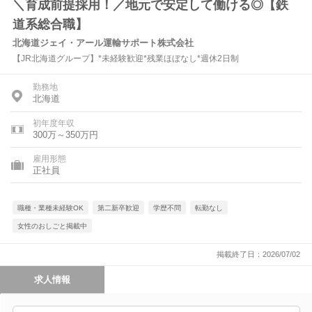
＼育成前提採用！／地元で安定して働ける◎【鉄
道系総合職】
北海道ジェイ・アール運輸サポート株式会社
【JR北海道グループ】*未経験歓迎*残業ほぼなし*週休2日制
勤務地
北海道
初年度年収
300万～350万円
雇用形態
正社員
職種・業種未経験OK
第二新卒歓迎
学歴不問
転勤なし
女性のおしごと掲載中
掲載終了日：2026/07/02
求人情報