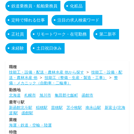
鉄道乗務員・船舶乗務員
化粧品
定時で帰れる仕事
注目の求人検索ワード
正社員
リモートワーク・在宅勤務
第二新卒
未経験
土日祝日休み
職種
技能工・設備・配送・農林水産 他から探す
>
技能工・設備・配
送・農林水産 他
>
技能工（整備・生産・製造・工事）
>
整
備・メカニック（自動車・二輪車）
勤務地
北海道
札幌市
旭川市
亀田郡七飯町
函館市
最寄り駅
新函館北斗駅
稲穂駅
苗穂駅
苫小牧駅
南永山駅
新富士(北海
道)駅
函館駅
業種
海運・鉄道・空輸・陸運
特徴