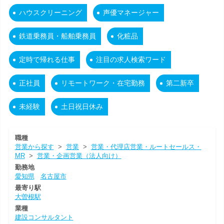
ハウスクリーニング
声優マネージャー
鉄道乗務員・船舶乗務員
化粧品
定時で帰れる仕事
注目の求人検索ワード
正社員
リモートワーク・在宅勤務
第二新卒
未経験
土日祝日休み
職種
営業から探す
>
営業
>
営業・代理店営業・ルートセールス・
MR
>
営業・企画営業（法人向け）
勤務地
愛知県
名古屋市
最寄り駅
大曽根駅
業種
建設コンサルタント