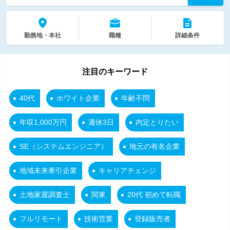
勤務地・本社
職種
詳細条件
注目のキーワード
40代
ホワイト企業
年齢不問
年収1,000万円
週休3日
内定とりたい
SE（システムエンジニア）
地元の有名企業
地域未来牽引企業
キャリアチェンジ
土地家屋調査士
関東
20代 初めて転職
フルリモート
技術営業
登録販売者