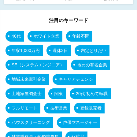
注目のキーワード
40代
ホワイト企業
年齢不問
年収1,000万円
週休3日
内定とりたい
SE（システムエンジニア）
地元の有名企業
地域未来牽引企業
キャリアチェンジ
土地家屋調査士
関東
20代 初めて転職
フルリモート
技術営業
登録販売者
ハウスクリーニング
声優マネージャー
鉄道乗務員・船舶乗務員
化粧品