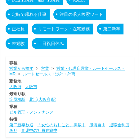
定時で帰れる仕事
注目の求人検索ワード
正社員
リモートワーク・在宅勤務
第二新卒
未経験
土日祝日休み
職種
営業から探す
>
営業
>
営業・代理店営業・ルートセールス・
MR
>
ルートセールス・渉外・外商
勤務地
大阪府
大阪市
最寄り駅
淀屋橋駅
北浜(大阪府)駅
業種
ビル管理・メンテナンス
特徴
第二新卒歓迎
「女性のおしごと」掲載中
服装自由
退職金制度
あり
育児中の社員在籍中