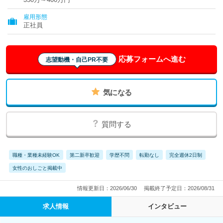
雇用形態
正社員
応募フォームへ進む
志望動機・自己PR不要
気になる
質問する
職種・業種未経験OK
第二新卒歓迎
学歴不問
転勤なし
完全週休2日制
女性のおしごと掲載中
情報更新日：2026/06/30
掲載終了予定日：2026/08/31
求人情報
インタビュー