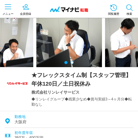
メニュー
会員登録
閲覧履歴
検索
★フレックスタイム制【スタッフ管理】
年休120日／土日祝休み
株式会社リンレイサービス
◆リンレイグループ◆残業少なめ◆賞与実績3～4ヶ月分◆転
勤なし
勤務地
大阪府
初年度年収
350万～400万円