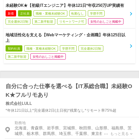
未経験OK★【初級ITエンジニア】年休121日*年収250万UP実績有
新着
正社員
職種・業種未経験OK
転勤なし
学歴不問
完全週休2日制
第二新卒歓迎
リモートワーク可
女性のおしごと掲載中
地域活性化を支える【Webマーケティング・企画職】年休125日以
上
契約社員
職種・業種未経験OK
学歴不問
完全週休2日制
第二新卒歓迎
女性のおしごと掲載中
自分に合った仕事を選べる【IT系総合職】未経験O
K★フルリモあり
株式会社LULL
*年休121日以上*完全週休2日(土日祝)*残業なし*リモート率75%超
勤務地
北海道、青森県、岩手県、宮城県、秋田県、山形県、福島県、茨
城県、栃木県、群馬県、埼玉県、千葉県、東京都、神奈川県、富
もっと見る