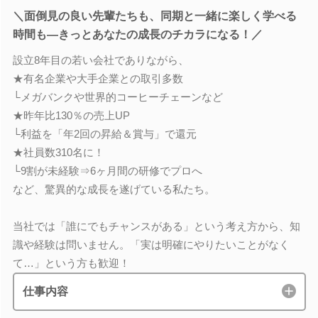
＼面倒見の良い先輩たちも、同期と一緒に楽しく学べる
時間も―きっとあなたの成長のチカラになる！／
設立8年目の若い会社でありながら、
★有名企業や大手企業との取引多数
└メガバンクや世界的コーヒーチェーンなど
★昨年比130％の売上UP
└利益を「年2回の昇給＆賞与」で還元
★社員数310名に！
└9割が未経験⇒6ヶ月間の研修でプロへ
など、驚異的な成長を遂げている私たち。
当社では「誰にでもチャンスがある」という考え方から、知
識や経験は問いません。「実は明確にやりたいことがなく
て…」という方も歓迎！
仕事内容