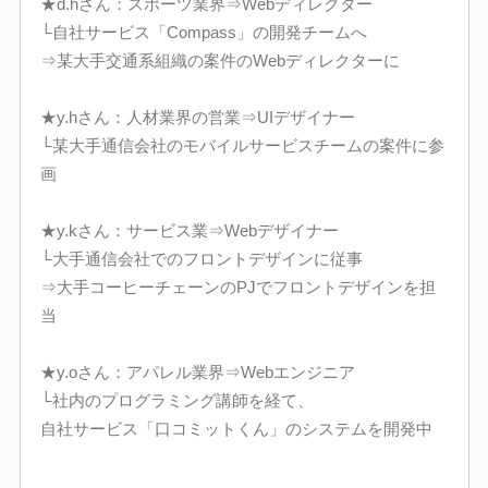
★d.hさん：スポーツ業界⇒Webディレクター
└自社サービス「Compass」の開発チームへ
⇒某大手交通系組織の案件のWebディレクターに
★y.hさん：人材業界の営業⇒UIデザイナー
└某大手通信会社のモバイルサービスチームの案件に参
画
★y.kさん：サービス業⇒Webデザイナー
└大手通信会社でのフロントデザインに従事
⇒大手コーヒーチェーンのPJでフロントデザインを担
当
★y.oさん：アパレル業界⇒Webエンジニア
└社内のプログラミング講師を経て、
自社サービス「口コミットくん」のシステムを開発中