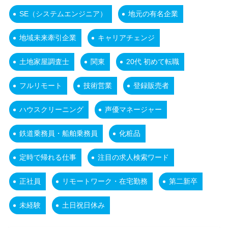
SE（システムエンジニア）
地元の有名企業
地域未来牽引企業
キャリアチェンジ
土地家屋調査士
関東
20代 初めて転職
フルリモート
技術営業
登録販売者
ハウスクリーニング
声優マネージャー
鉄道乗務員・船舶乗務員
化粧品
定時で帰れる仕事
注目の求人検索ワード
正社員
リモートワーク・在宅勤務
第二新卒
未経験
土日祝日休み