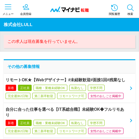
メニュー
会員登録
閲覧履歴
検索
株式会社LULL
この求人は現在募集を行っていません。
その他の募集情報
リモートOK★【Webデザイナー】#未経験歓迎#面接1回#残業なし
新着
正社員
職種・業種未経験OK
転勤なし
学歴不問
完全週休2日制
第二新卒歓迎
リモートワーク可
女性のおしごと掲載中
自分に合った仕事を選べる【IT系総合職】未経験OK◆フルリモあ
り
新着
正社員
職種・業種未経験OK
転勤なし
学歴不問
完全週休2日制
第二新卒歓迎
リモートワーク可
女性のおしごと掲載中