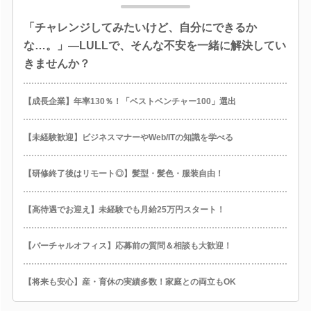
「チャレンジしてみたいけど、自分にできるか
な…。」―LULLで、そんな不安を一緒に解決してい
きませんか？
【成長企業】年率130％！「ベストベンチャー100」選出
【未経験歓迎】ビジネスマナーやWeb/ITの知識を学べる
【研修終了後はリモート◎】髪型・髪色・服装自由！
【高待遇でお迎え】未経験でも月給25万円スタート！
【バーチャルオフィス】応募前の質問＆相談も大歓迎！
【将来も安心】産・育休の実績多数！家庭との両立もOK