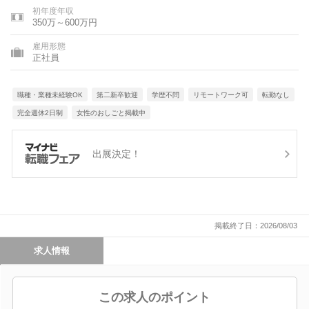
山県、石川県、福井県、新潟県、山梨県、長野県、岐阜県、静岡
初年度年収
県、愛知県、三重県、滋賀県、京都府、大阪府、兵庫県、奈良
350万～600万円
県、和歌山県、鳥取県、島根県、岡山県、広島県、山口県、徳島
県、香川県、愛媛県、高知県、福岡県、佐賀県、長崎県、熊本
雇用形態
県、大分県、宮崎県、鹿児島県、沖縄県
正社員
職種・業種未経験OK
第二新卒歓迎
学歴不問
リモートワーク可
転勤なし
完全週休2日制
女性のおしごと掲載中
出展決定！
掲載終了日：2026/08/03
求人情報
この求人のポイント