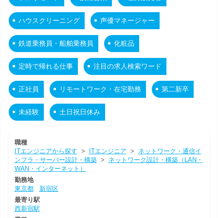
ハウスクリーニング
声優マネージャー
鉄道乗務員・船舶乗務員
化粧品
定時で帰れる仕事
注目の求人検索ワード
正社員
リモートワーク・在宅勤務
第二新卒
未経験
土日祝日休み
職種
ITエンジニアから探す
>
ITエンジニア
>
ネットワーク・通信イ
ンフラ・サーバー設計・構築
>
ネットワーク設計・構築（LAN・
WAN・インターネット）
勤務地
東京都
新宿区
最寄り駅
西新宿駅