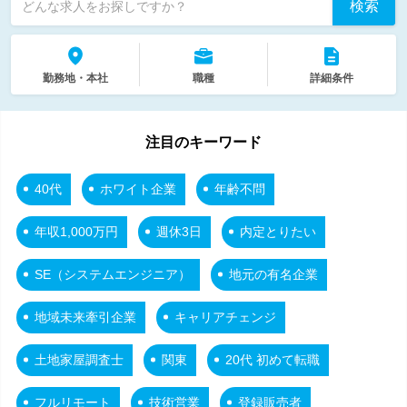
検索
どんな求人をお探しですか？
勤務地・本社
職種
詳細条件
注目のキーワード
40代
ホワイト企業
年齢不問
年収1,000万円
週休3日
内定とりたい
SE（システムエンジニア）
地元の有名企業
地域未来牽引企業
キャリアチェンジ
土地家屋調査士
関東
20代 初めて転職
フルリモート
技術営業
登録販売者