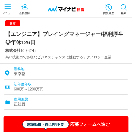
メニュー
会員登録
閲覧履歴
検索
新着
【エンジニア】プレイングマネージャー/福利厚生
◎年休126日
株式会社ヒトクセ
高い技術力で多様なビジネスチャンスに挑戦するテクノロジー企業
勤務地
東京都
初年度年収
600万～1200万円
雇用形態
正社員
応募フォームへ進む
志望動機・自己PR不要