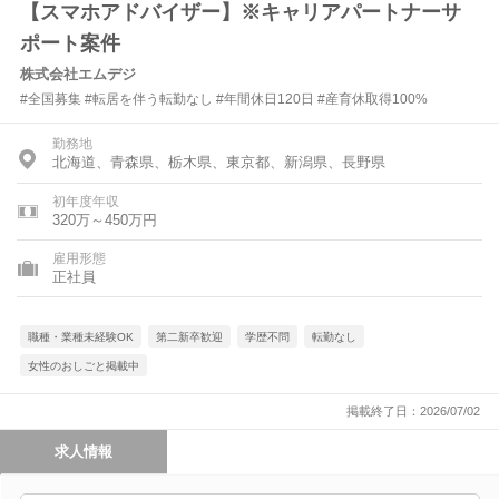
【スマホアドバイザー】※キャリアパートナーサ
ポート案件
株式会社エムデジ
#全国募集 #転居を伴う転勤なし #年間休日120日 #産育休取得100%
勤務地
北海道、青森県、栃木県、東京都、新潟県、長野県
初年度年収
320万～450万円
雇用形態
正社員
職種・業種未経験OK
第二新卒歓迎
学歴不問
転勤なし
女性のおしごと掲載中
掲載終了日：2026/07/02
求人情報