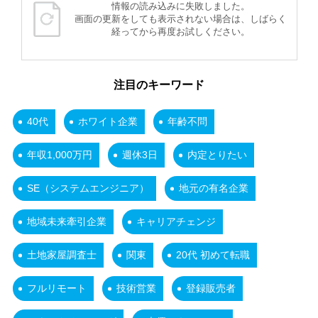
情報の読み込みに失敗しました。
画面の更新をしても表示されない場合は、しばらく
経ってから再度お試しください。
注目のキーワード
40代
ホワイト企業
年齢不問
年収1,000万円
週休3日
内定とりたい
SE（システムエンジニア）
地元の有名企業
地域未来牽引企業
キャリアチェンジ
土地家屋調査士
関東
20代 初めて転職
フルリモート
技術営業
登録販売者