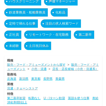
ハウスクリーニング
声優マネージャー
鉄道乗務員・船舶乗務員
化粧品
定時で帰れる仕事
注目の求人検索ワード
正社員
リモートワーク・在宅勤務
第二新卒
未経験
土日祝日休み
職種
販売・フード・アミューズメントから探す
>
販売・フード・アミ
ューズメント
>
小売・流通
>
店長・店長候補（小売・流通系）
勤務地
北海道
新潟県
東京都
長野県
青森県
業種
流通・チェーンストア
特徴
第二新卒歓迎
転勤なし
U・Iターン歓迎
英語を使う仕事
有給
消化率8割以上