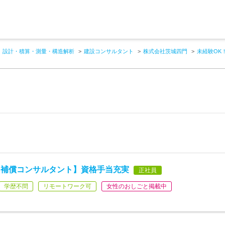
設計・積算・測量・構造解析
建設コンサルタント
株式会社茨城四門
未経験OK
【補償コンサルタント】資格手当充実
正社員
学歴不問
リモートワーク可
女性のおしごと掲載中