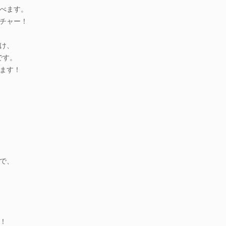
べます。
チャー！
け、
です。
ます！
で、
！