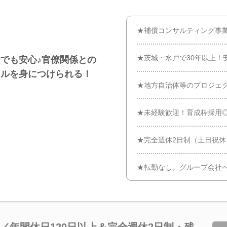
★補償コンサルティング事
★茨城・水戸で30年以上！
でも安心♪官僚関係との
キルを身につけられる！
★地方自治体等のプロジェ
★未経験歓迎！育成枠採用
★完全週休2日制（土日祝
★転勤なし。グループ会社
／年間休日120日以上＆完全週休2日制・残