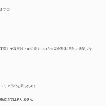
ます◎
無不問》★高卒以上★39歳までの方☆完全週休2日制／残業少な
キャリア形成を図るため）
※必須ではありません