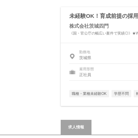
未経験OK！育成前提の採
株式会社茨城四門
《国・官公庁の幅広い案件で実績◎》★W
勤務地
茨城県
雇用形態
正社員
職種・業種未経験OK
学歴不問
求人情報