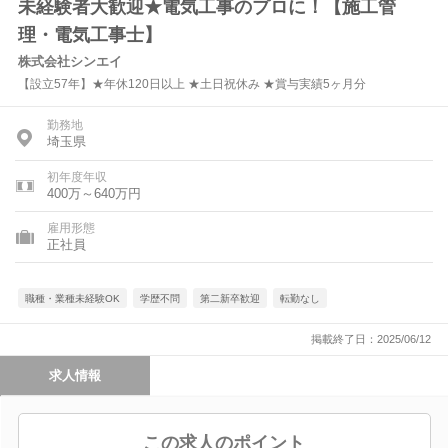
未経験者大歓迎★電気工事のプロに！【施工管
理・電気工事士】
株式会社シンエイ
【設立57年】★年休120日以上 ★土日祝休み ★賞与実績5ヶ月分
勤務地
埼玉県
初年度年収
400万～640万円
雇用形態
正社員
職種・業種未経験OK
学歴不問
第二新卒歓迎
転勤なし
掲載終了日：2025/06/12
求人情報
この求人のポイント