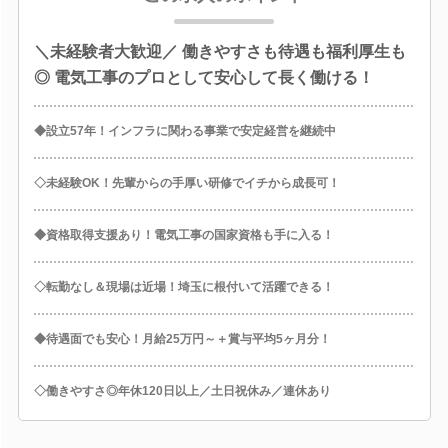
＼未経験者大歓迎／ 働きやすさも待遇も福利厚生も
◎ 電気工事のプロとして安心して長く働ける！
◆設立57年！インフラに関わる事業で安定経営を継続中
◇未経験OK！先輩からの手厚い研修でイチから成長可！
◆資格取得支援あり！電気工事の国家資格も手に入る！
◇転勤なし＆現場は近場！埼玉に根付いて活躍できる！
◆待遇面でも安心！月給25万円～＋賞与平均5ヶ月分！
◇働きやすさ◎年休120日以上／土日祝休み／連休あり