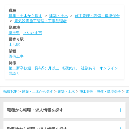
職種
建築・土木から探す
>
建築・土木
>
施工管理・設備・環境保全
>
電気設備施工管理・工事監理者
勤務地
埼玉県
さいたま市
最寄り駅
土呂駅
業種
設備工事
特徴
第二新卒歓迎
賞与5ヶ月以上
転勤なし
社割あり
オンライン
面談可
転職TOP
建築・土木から探す
建築・土木
施工管理・設備・環境保全
電
職種から転職・求人情報を探す
勤務地から転職・求人情報を探す