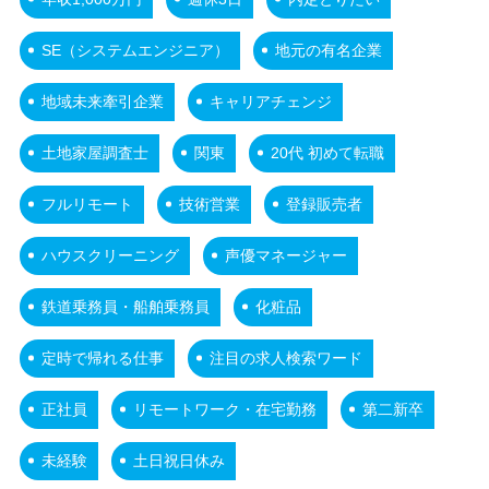
SE（システムエンジニア）
地元の有名企業
地域未来牽引企業
キャリアチェンジ
土地家屋調査士
関東
20代 初めて転職
フルリモート
技術営業
登録販売者
ハウスクリーニング
声優マネージャー
鉄道乗務員・船舶乗務員
化粧品
定時で帰れる仕事
注目の求人検索ワード
正社員
リモートワーク・在宅勤務
第二新卒
未経験
土日祝日休み