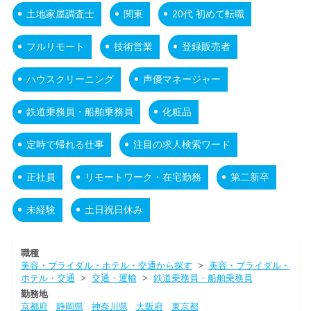
土地家屋調査士
関東
20代 初めて転職
フルリモート
技術営業
登録販売者
ハウスクリーニング
声優マネージャー
鉄道乗務員・船舶乗務員
化粧品
定時で帰れる仕事
注目の求人検索ワード
正社員
リモートワーク・在宅勤務
第二新卒
未経験
土日祝日休み
職種
美容・ブライダル・ホテル・交通から探す
>
美容・ブライダル・
ホテル・交通
>
交通・運輸
>
鉄道乗務員・船舶乗務員
勤務地
京都府
静岡県
神奈川県
大阪府
東京都