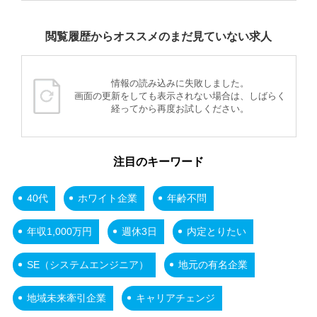
閲覧履歴からオススメのまだ見ていない求人
情報の読み込みに失敗しました。
画面の更新をしても表示されない場合は、しばらく
経ってから再度お試しください。
注目のキーワード
40代
ホワイト企業
年齢不問
年収1,000万円
週休3日
内定とりたい
SE（システムエンジニア）
地元の有名企業
地域未来牽引企業
キャリアチェンジ