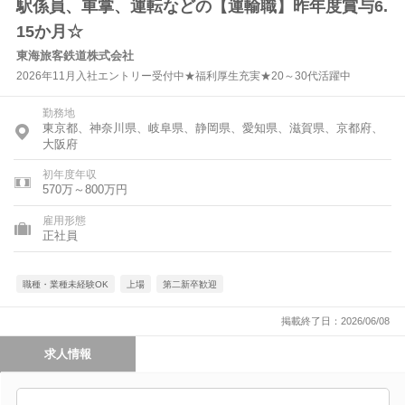
駅係員、車掌、運転などの【運輸職】昨年度賞与6.
15か月☆
東海旅客鉄道株式会社
2026年11月入社エントリー受付中★福利厚生充実★20～30代活躍中
勤務地
東京都、神奈川県、岐阜県、静岡県、愛知県、滋賀県、京都府、
大阪府
初年度年収
570万～800万円
雇用形態
正社員
職種・業種未経験OK
上場
第二新卒歓迎
掲載終了日：2026/06/08
求人情報