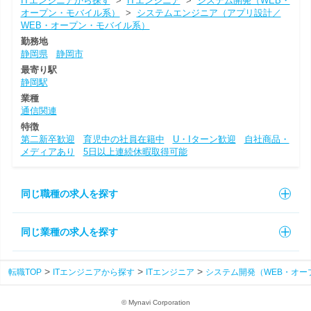
ITエンジニアから探す
>
ITエンジニア
>
システム開発（WEB・
オープン・モバイル系）
>
システムエンジニア（アプリ設計／
WEB・オープン・モバイル系）
勤務地
静岡県
静岡市
最寄り駅
静岡駅
業種
通信関連
特徴
第二新卒歓迎
育児中の社員在籍中
U・Iターン歓迎
自社商品・
メディアあり
5日以上連続休暇取得可能
同じ職種の求人を探す
同じ業種の求人を探す
転職TOP
ITエンジニアから探す
ITエンジニア
システム開発（WEB・オー
© Mynavi Corporation