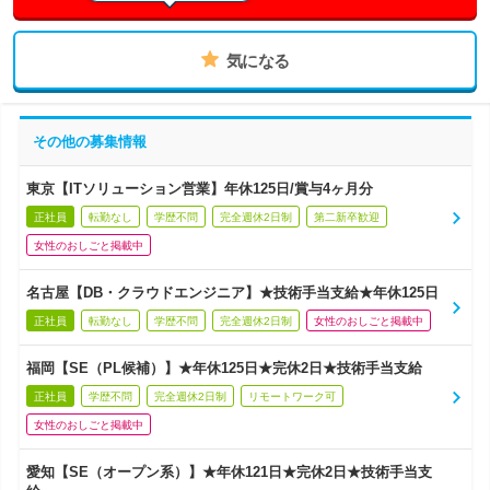
気になる
その他の募集情報
東京【ITソリューション営業】年休125日/賞与4ヶ月分
正社員
転勤なし
学歴不問
完全週休2日制
第二新卒歓迎
女性のおしごと掲載中
名古屋【DB・クラウドエンジニア】★技術手当支給★年休125日
正社員
転勤なし
学歴不問
完全週休2日制
女性のおしごと掲載中
福岡【SE（PL候補）】★年休125日★完休2日★技術手当支給
正社員
学歴不問
完全週休2日制
リモートワーク可
女性のおしごと掲載中
愛知【SE（オープン系）】★年休121日★完休2日★技術手当支