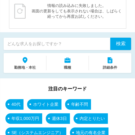
情報の読み込みに失敗しました。
画面の更新をしても表示されない場合は、しばらく
経ってから再度お試しください。
検索
どんな求人をお探しですか？
勤務地・本社
職種
詳細条件
注目のキーワード
40代
ホワイト企業
年齢不問
年収1,000万円
週休3日
内定とりたい
SE（システムエンジニア）
地元の有名企業