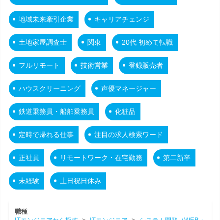
地域未来牽引企業
キャリアチェンジ
土地家屋調査士
関東
20代 初めて転職
フルリモート
技術営業
登録販売者
ハウスクリーニング
声優マネージャー
鉄道乗務員・船舶乗務員
化粧品
定時で帰れる仕事
注目の求人検索ワード
正社員
リモートワーク・在宅勤務
第二新卒
未経験
土日祝日休み
職種