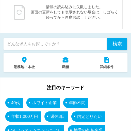
情報の読み込みに失敗しました。
画面の更新をしても表示されない場合は、しばらく
経ってから再度お試しください。
検索
どんな求人をお探しですか？
勤務地・本社
職種
詳細条件
注目のキーワード
40代
ホワイト企業
年齢不問
年収1,000万円
週休3日
内定とりたい
SE（システムエンジニア）
地元の有名企業