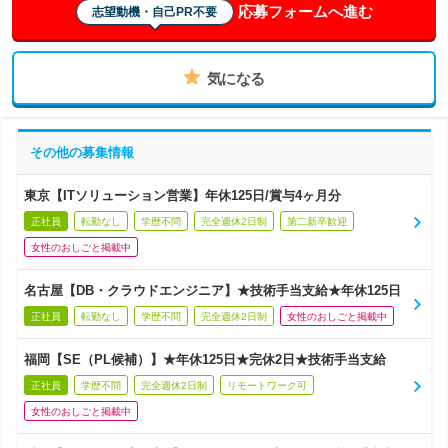
応募フォームへ進む
志望動機・自己PR不要
気になる
その他の募集情報
東京【ITソリューション営業】年休125日/賞与4ヶ月分
正社員
転勤なし
学歴不問
完全週休2日制
第二新卒歓迎
女性のおしごと掲載中
名古屋【DB・クラウドエンジニア】★技術手当支給★年休125日
正社員
転勤なし
学歴不問
完全週休2日制
女性のおしごと掲載中
福岡【SE（PL候補）】★年休125日★完休2日★技術手当支給
正社員
学歴不問
完全週休2日制
リモートワーク可
女性のおしごと掲載中