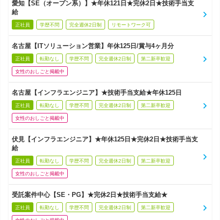
愛知【SE（オープン系）】★年休121日★完休2日★技術手当支
給
正社員
学歴不問
完全週休2日制
リモートワーク可
名古屋【ITソリューション営業】年休125日/賞与4ヶ月分
正社員
転勤なし
学歴不問
完全週休2日制
第二新卒歓迎
女性のおしごと掲載中
名古屋【インフラエンジニア】★技術手当支給★年休125日
正社員
転勤なし
学歴不問
完全週休2日制
第二新卒歓迎
女性のおしごと掲載中
伏見【インフラエンジニア】★年休125日★完休2日★技術手当支
給
正社員
転勤なし
学歴不問
完全週休2日制
第二新卒歓迎
女性のおしごと掲載中
受託案件中心【SE・PG】★完休2日★技術手当支給★
正社員
転勤なし
学歴不問
完全週休2日制
第二新卒歓迎