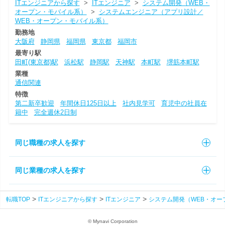
ITエンジニアから探す
>
ITエンジニア
>
システム開発（WEB・
オープン・モバイル系）
>
システムエンジニア（アプリ設計／
WEB・オープン・モバイル系）
勤務地
大阪府
静岡県
福岡県
東京都
福岡市
最寄り駅
田町(東京都)駅
浜松駅
静岡駅
天神駅
本町駅
堺筋本町駅
業種
通信関連
特徴
第二新卒歓迎
年間休日125日以上
社内見学可
育児中の社員在
籍中
完全週休2日制
同じ職種の求人を探す
同じ業種の求人を探す
転職TOP
ITエンジニアから探す
ITエンジニア
システム開発（WEB・オー
© Mynavi Corporation