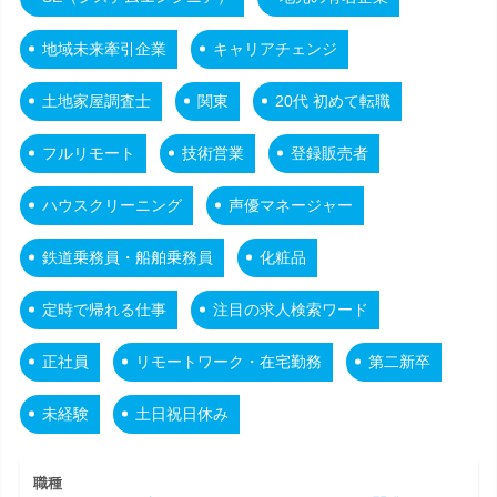
地域未来牽引企業
キャリアチェンジ
土地家屋調査士
関東
20代 初めて転職
フルリモート
技術営業
登録販売者
ハウスクリーニング
声優マネージャー
鉄道乗務員・船舶乗務員
化粧品
定時で帰れる仕事
注目の求人検索ワード
正社員
リモートワーク・在宅勤務
第二新卒
未経験
土日祝日休み
職種