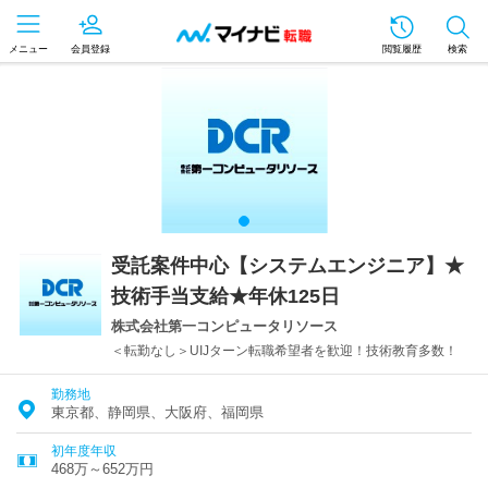
メニュー
会員登録
閲覧履歴
検索
受託案件中心【システムエンジニア】★
技術手当支給★年休125日
株式会社第一コンピュータリソース
＜転勤なし＞UIJターン転職希望者を歓迎！技術教育多数！
勤務地
東京都、静岡県、大阪府、福岡県
初年度年収
468万～652万円