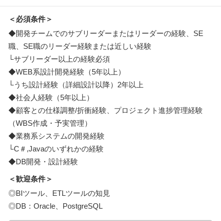
＜必須条件＞
◆開発チームでのサブリーダーまたはリーダーの経験、SE
職、SE職のリーダー経験または近しい経験
└サブリーダー以上の経験必須
◆WEB系設計開発経験（5年以上）
└うち設計経験（詳細設計以降）2年以上
◆社会人経験（5年以上）
◆顧客との仕様調整/折衝経験、プロジェクト進捗管理経験
（WBS作成・予実管理）
◆業務系システムの開発経験
└C＃,Javaのいずれかの経験
◆DB開発・設計経験
＜歓迎条件＞
◎BIツール、ETLツールの知見
◎DB：Oracle、PostgreSQL