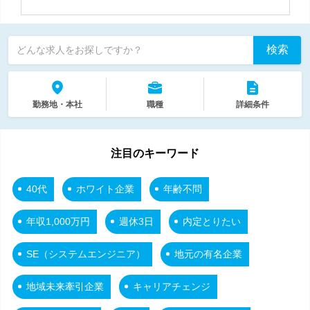
検索
どんな求人をお探しですか？
勤務地・本社
職種
詳細条件
注目のキーワード
40代
ホワイト企業
年齢不問
年収1,000万円
週休3日
内定とりたい
SE（システムエンジニア）
地元の有名企業
地域未来牽引企業
キャリアチェンジ