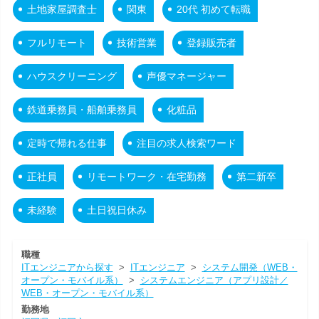
土地家屋調査士
関東
20代 初めて転職
フルリモート
技術営業
登録販売者
ハウスクリーニング
声優マネージャー
鉄道乗務員・船舶乗務員
化粧品
定時で帰れる仕事
注目の求人検索ワード
正社員
リモートワーク・在宅勤務
第二新卒
未経験
土日祝日休み
職種
ITエンジニアから探す
>
ITエンジニア
>
システム開発（WEB・
オープン・モバイル系）
>
システムエンジニア（アプリ設計／
WEB・オープン・モバイル系）
勤務地