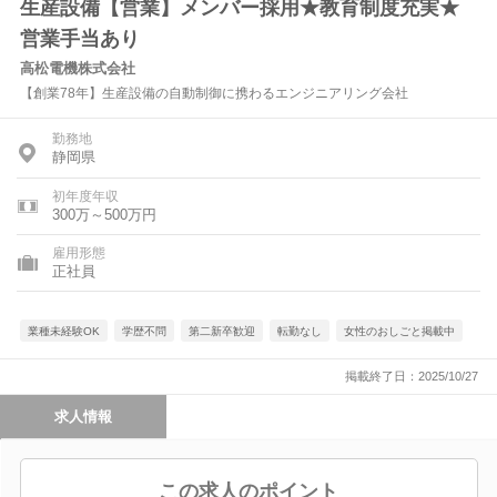
生産設備【営業】メンバー採用★教育制度充実★
営業手当あり
高松電機株式会社
【創業78年】生産設備の自動制御に携わるエンジニアリング会社
勤務地
静岡県
初年度年収
300万～500万円
雇用形態
正社員
業種未経験OK
学歴不問
第二新卒歓迎
転勤なし
女性のおしごと掲載中
掲載終了日：2025/10/27
求人情報
この求人のポイント