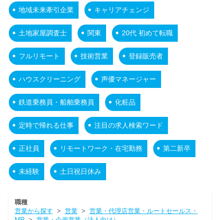
地域未来牽引企業
キャリアチェンジ
土地家屋調査士
関東
20代 初めて転職
フルリモート
技術営業
登録販売者
ハウスクリーニング
声優マネージャー
鉄道乗務員・船舶乗務員
化粧品
定時で帰れる仕事
注目の求人検索ワード
正社員
リモートワーク・在宅勤務
第二新卒
未経験
土日祝日休み
職種
営業から探す
>
営業
>
営業・代理店営業・ルートセールス・
MR
>
営業・企画営業（法人向け）