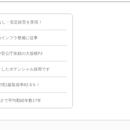
なし・安定経営を実現！
のインフラ整備に従事
官公庁依頼の大規模PJ
としたポテンシャル採用です
1級取得率82.6％！
良さで平均勤続年数17年