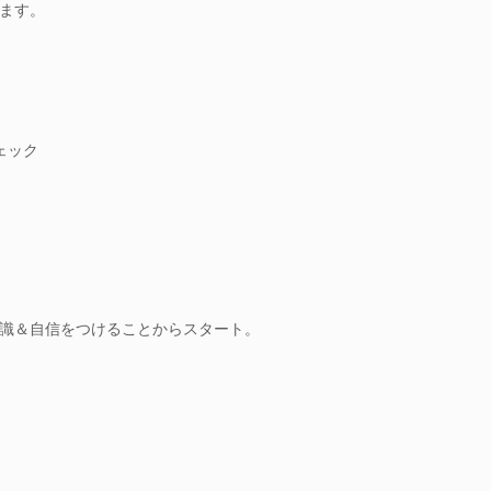
ます。
ェック
識＆自信をつけることからスタート。
？