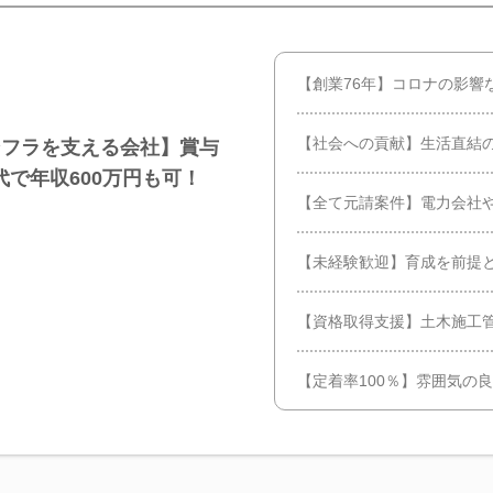
【創業76年】コロナの影響
【社会への貢献】生活直結
ンフラを支える会社】賞与
0代で年収600万円も可！
【全て元請案件】電力会社や
【未経験歓迎】育成を前提
【資格取得支援】土木施工管理
【定着率100％】雰囲気の