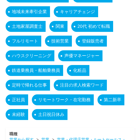
地域未来牽引企業
キャリアチェンジ
土地家屋調査士
関東
20代 初めて転職
フルリモート
技術営業
登録販売者
ハウスクリーニング
声優マネージャー
鉄道乗務員・船舶乗務員
化粧品
定時で帰れる仕事
注目の求人検索ワード
正社員
リモートワーク・在宅勤務
第二新卒
未経験
土日祝日休み
職種
営業から探す
>
営業
>
営業・代理店営業・ルートセールス・