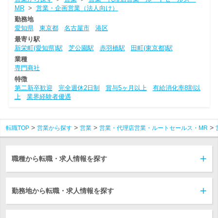
MR
>
営業・企画営業（法人向け）
勤務地
愛知県
東京都
名古屋市
港区
最寄り駅
新栄町(愛知県)駅
芝公園駅
赤羽橋駅
田町(東京都)駅
業種
専門商社
特徴
第二新卒歓迎
完全週休2日制
賞与5ヶ月以上
有給消化率8割以
上
業界経験者優遇
転職TOP
営業から探す
営業
営業・代理店営業・ルートセールス・MR
職種から転職・求人情報を探す
勤務地から転職・求人情報を探す