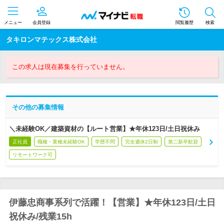
メニュー
会員登録
閲覧履歴
検索
タキロンマテックス株式会社
この求人は現在募集を行っていません。
その他の募集情報
＼未経験OK／建築資材の【ルート営業】★年休123日/土日祝休み
正社員
職種・業種未経験OK
学歴不問
完全週休2日制
第二新卒歓迎
リモートワーク可
伊藤忠商事系列で活躍！【営業】★年休123日/土日
祝休み/残業15h