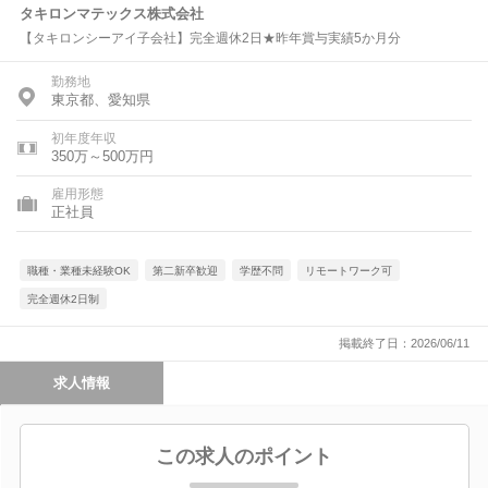
タキロンマテックス株式会社
【タキロンシーアイ子会社】完全週休2日★昨年賞与実績5か月分
勤務地
東京都、愛知県
初年度年収
350万～500万円
雇用形態
正社員
職種・業種未経験OK
第二新卒歓迎
学歴不問
リモートワーク可
完全週休2日制
掲載終了日：2026/06/11
求人情報
この求人のポイント