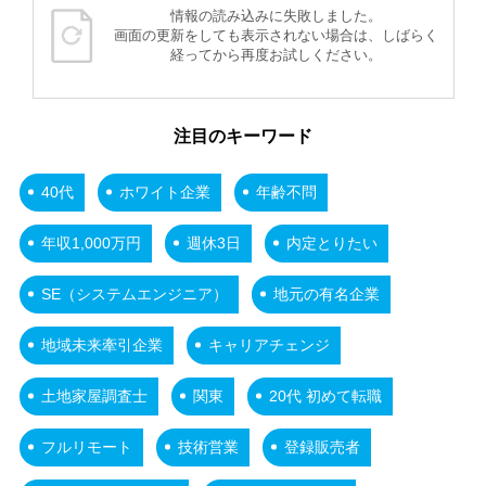
情報の読み込みに失敗しました。
画面の更新をしても表示されない場合は、しばらく
経ってから再度お試しください。
注目のキーワード
40代
ホワイト企業
年齢不問
年収1,000万円
週休3日
内定とりたい
SE（システムエンジニア）
地元の有名企業
地域未来牽引企業
キャリアチェンジ
土地家屋調査士
関東
20代 初めて転職
フルリモート
技術営業
登録販売者