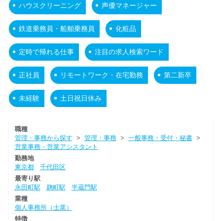
ハウスクリーニング
声優マネージャー
鉄道乗務員・船舶乗務員
化粧品
定時で帰れる仕事
注目の求人検索ワード
正社員
リモートワーク・在宅勤務
第二新卒
未経験
土日祝日休み
職種
管理・事務から探す
>
管理・事務
>
一般事務・受付・秘書
>
営業事務・営業アシスタント
勤務地
東京都
千代田区
最寄り駅
永田町駅
麹町駅
半蔵門駅
業種
個人事務所（士業）
特徴