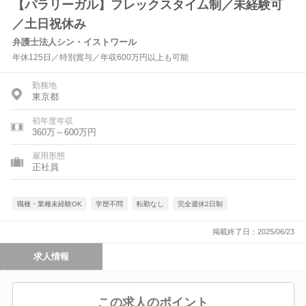
【パラリーガル】フレックスタイム制／未経験可
／土日祝休み
弁護士法人シン・イストワール
年休125日／特別賞与／年収600万円以上も可能
勤務地
東京都
初年度年収
360万～600万円
雇用形態
正社員
職種・業種未経験OK
学歴不問
転勤なし
完全週休2日制
掲載終了日：2025/06/23
求人情報
この求人のポイント