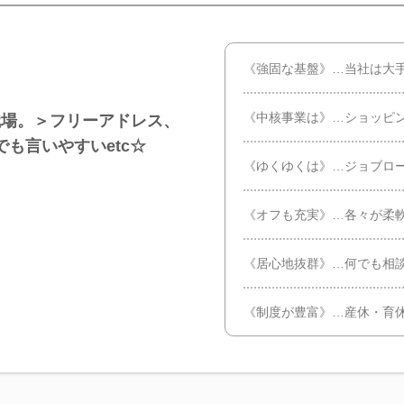
《強固な基盤》…当社は大
《中核事業は》…ショッピ
職場。＞フリーアドレス、
も言いやすいetc☆
《ゆくゆくは》…ジョブロ
《オフも充実》…各々が柔
《居心地抜群》…何でも相
《制度が豊富》…産休・育