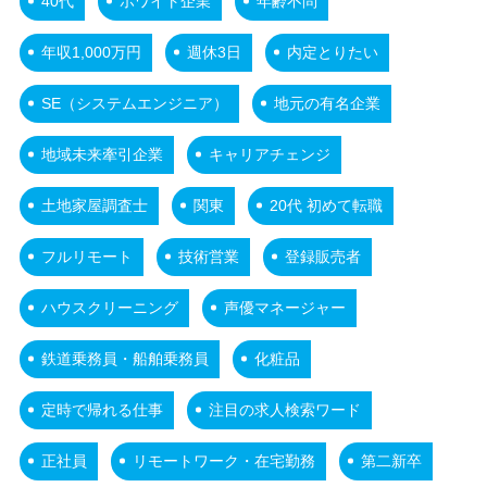
40代
ホワイト企業
年齢不問
年収1,000万円
週休3日
内定とりたい
SE（システムエンジニア）
地元の有名企業
地域未来牽引企業
キャリアチェンジ
土地家屋調査士
関東
20代 初めて転職
フルリモート
技術営業
登録販売者
ハウスクリーニング
声優マネージャー
鉄道乗務員・船舶乗務員
化粧品
定時で帰れる仕事
注目の求人検索ワード
正社員
リモートワーク・在宅勤務
第二新卒