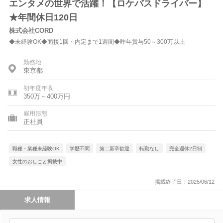
エンタメの世界で活躍！【ロケバスドライバー】
★年間休日120日
株式会社CORD
◆未経験OK◆面接1回・内定まで1週間◆昨年賞与50～300万以上
勤務地
東京都
初年度年収
350万～400万円
雇用形態
正社員
職種・業種未経験OK
学歴不問
第二新卒歓迎
転勤なし
完全週休2日制
女性のおしごと掲載中
掲載終了日：2025/06/12
求人情報