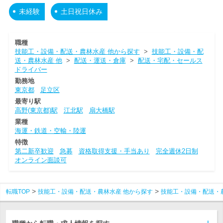
未経験
土日祝日休み
職種
技能工・設備・配送・農林水産 他から探す
>
技能工・設備・配
送・農林水産 他
>
配送・運送・倉庫
>
配送・宅配・セールス
ドライバー
勤務地
東京都
足立区
最寄り駅
高野(東京都)駅
江北駅
扇大橋駅
業種
海運・鉄道・空輸・陸運
特徴
第二新卒歓迎
急募
資格取得支援・手当あり
完全週休2日制
オンライン面談可
転職TOP
技能工・設備・配送・農林水産 他から探す
技能工・設備・配送・