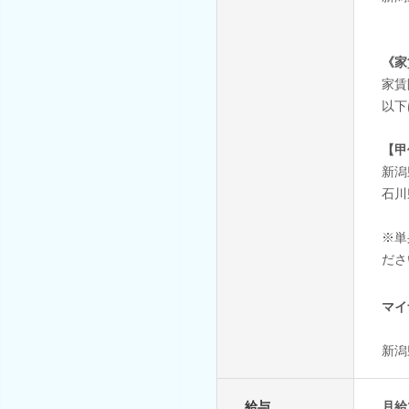
《家
家賃
以下
【甲
新潟
石川
※単
ださ
マイ
新潟
給与
月給