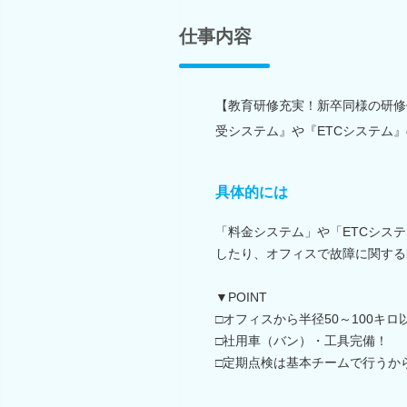
仕事内容
【教育研修充実！新卒同様の研修
受システム』や『ETCシステム
具体的には
「料金システム」や「ETCシス
したり、オフィスで故障に関する
▼POINT
□オフィスから半径50～100キ
□社用車（バン）・工具完備！
□定期点検は基本チームで行うか