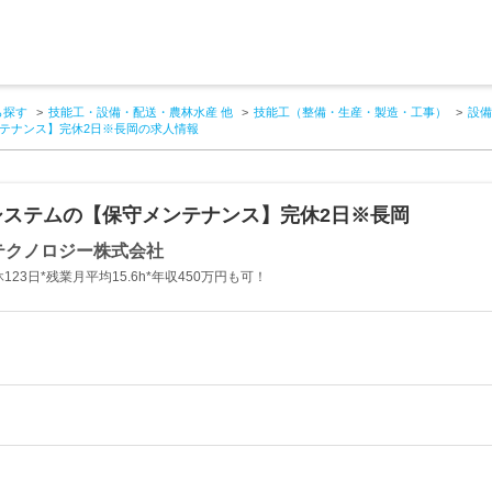
ら探す
技能工・設備・配送・農林水産 他
技能工（整備・生産・製造・工事）
設備
テナンス】完休2日※長岡の求人情報
システムの【保守メンテナンス】完休2日※長岡
テクノロジー株式会社
123日*残業月平均15.6h*年収450万円も可！