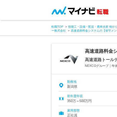
転職TOP
技能工・設備・配送・農林水産 他か
ー株式会社
高速道路料金システムの【保守メン
高速道路料金
高速道路トール
NEXCOグループ｜年休
勤務地
新潟県
初年度年収
350万～500万円
雇用形態
正社員