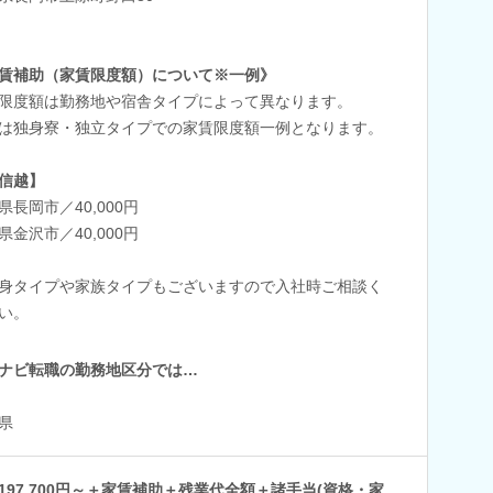
賃補助（家賃限度額）について※一例》
限度額は勤務地や宿舎タイプによって異なります。
は独身寮・独立タイプでの家賃限度額一例となります。
信越】
県長岡市／40,000円
県金沢市／40,000円
身タイプや家族タイプもございますので入社時ご相談く
い。
ナビ転職の勤務地区分では…
県
197,700円～＋家賃補助＋残業代全額＋諸手当(資格・家