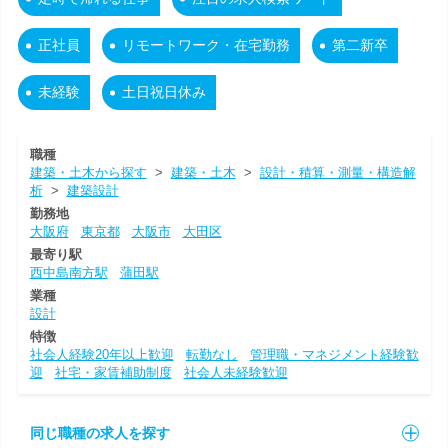
正社員
リモートワーク・在宅勤務
第二新卒
未経験
土日祝日休み
職種
建築・土木から探す
>
建築・土木
>
設計・積算・測量・構造解
析
>
建築設計
勤務地
大阪府
東京都
大阪市
大田区
最寄り駅
西中島南方駅
蒲田駅
業種
設計
特徴
社会人経験20年以上歓迎
転勤なし
管理職・マネジメント経験歓
迎
社宅・家賃補助制度
社会人未経験歓迎
同じ職種の求人を探す