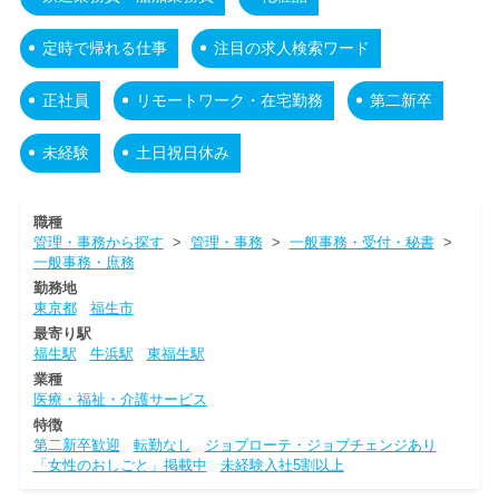
定時で帰れる仕事
注目の求人検索ワード
正社員
リモートワーク・在宅勤務
第二新卒
未経験
土日祝日休み
職種
管理・事務から探す
>
管理・事務
>
一般事務・受付・秘書
>
一般事務・庶務
勤務地
東京都
福生市
最寄り駅
福生駅
牛浜駅
東福生駅
業種
医療・福祉・介護サービス
特徴
第二新卒歓迎
転勤なし
ジョブローテ・ジョブチェンジあり
「女性のおしごと」掲載中
未経験入社5割以上