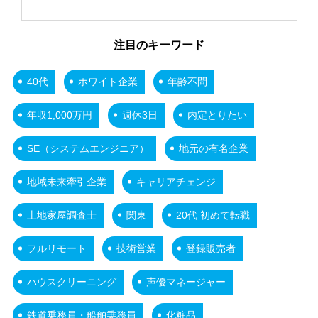
注目のキーワード
40代
ホワイト企業
年齢不問
年収1,000万円
週休3日
内定とりたい
SE（システムエンジニア）
地元の有名企業
地域未来牽引企業
キャリアチェンジ
土地家屋調査士
関東
20代 初めて転職
フルリモート
技術営業
登録販売者
ハウスクリーニング
声優マネージャー
鉄道乗務員・船舶乗務員
化粧品