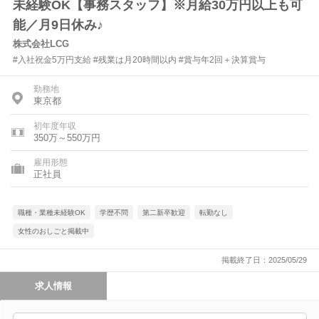
未経験OK【事務スタッフ】※月給30万円以上も可
能／月9日休み♪
株式会社LCG
#入社祝金5万円支給 #残業は月20時間以内 #賞与年2回＋決算賞与
勤務地
東京都
初年度年収
350万～550万円
雇用形態
正社員
職種・業種未経験OK
学歴不問
第二新卒歓迎
転勤なし
女性のおしごと掲載中
掲載終了日：2025/05/29
求人情報