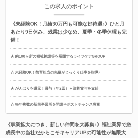
この求人のポイント
《未経験OK！月給30万円も可能な好待遇♪》ひと月
あたり9日休み、残業は少なめ、夏季・冬季休暇も完
備！
★ 約100ヶ所の福祉施設等を展開するライフケアGROUP
☆ 未経験OK！教育担当の先輩がじっくり仕事を指導♪
★ がんばりを還元！賞与（年2回）＋決算賞与を支給
☆ 毎年複数の新規事業所を開設⇒ポストチャンス豊富
《事業拡大につき、新しい仲間を大募集♪》福祉業界で急
成長中の当社だからこそキャリアUPの可能性が無限大