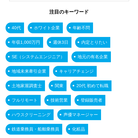
注目のキーワード
40代
ホワイト企業
年齢不問
年収1,000万円
週休3日
内定とりたい
SE（システムエンジニア）
地元の有名企業
地域未来牽引企業
キャリアチェンジ
土地家屋調査士
関東
20代 初めて転職
フルリモート
技術営業
登録販売者
ハウスクリーニング
声優マネージャー
鉄道乗務員・船舶乗務員
化粧品