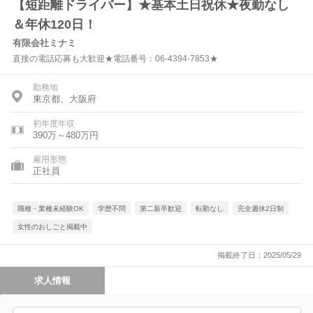
【短距離ドライバー】★基本土日祝休★夜勤なし
＆年休120日！
有限会社ミナミ
直接の電話応募も大歓迎★電話番号：06-4394-7853★
勤務地
東京都、大阪府
初年度年収
390万～480万円
雇用形態
正社員
職種・業種未経験OK
学歴不問
第二新卒歓迎
転勤なし
完全週休2日制
女性のおしごと掲載中
掲載終了日：2025/05/29
求人情報