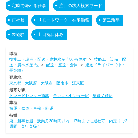
定時で帰れる仕事
注目の求人検索ワード
正社員
リモートワーク・在宅勤務
第二新卒
未経験
土日祝日休み
職種
技能工・設備・配送・農林水産 他から探す
>
技能工・設備・配
送・農林水産 他
>
配送・運送・倉庫
>
運送ドライバー（中・
長距離）
勤務地
東京都
大阪府
大阪市
阪南市
江東区
最寄り駅
トレードセンター前駅
テレコムセンター駅
鳥取ノ荘駅
業種
海運・鉄道・空輸・陸運
特徴
第二新卒歓迎
残業月30時間以内
17時までに退社可
内定まで2
週間
直行直帰可