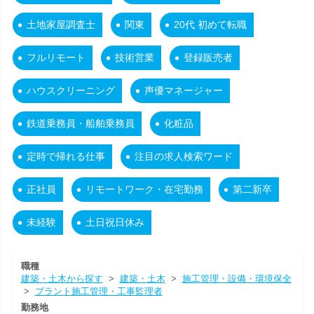
土地家屋調査士
関東
20代 初めて転職
フルリモート
技術営業
登録販売者
ハウスクリーニング
声優マネージャー
鉄道乗務員・船舶乗務員
化粧品
定時で帰れる仕事
注目の求人検索ワード
正社員
リモートワーク・在宅勤務
第二新卒
未経験
土日祝日休み
職種
建築・土木から探す
>
建築・土木
>
施工管理・設備・環境保全
>
プラント施工管理・工事監理者
勤務地