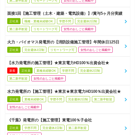
第二新卒歓迎
リモートワーク可
女性のおしごと掲載中
面接1回【施工管理（土木・建築・電気設備）】/賞与5ヶ月分実績
正社員
職種・業種未経験OK
学歴不問
完全週休2日制
第二新卒歓迎
リモートワーク可
女性のおしごと掲載中
火力・バイオマス発電所の【消防設備施工管理】年間休日125日
正社員
完全週休2日制
リモートワーク可
女性のおしごと掲載中
【水力発電所の施工管理】★東京電力HD100％出資会社★
新着
正社員
業種未経験OK
学歴不問
完全週休2日制
第二新卒歓迎
女性のおしごと掲載中
水力発電所の【施工管理】★東京★東京電力HD100％出資会社★
正社員
業種未経験OK
学歴不問
完全週休2日制
第二新卒歓迎
女性のおしごと掲載中
《千葉》発電所の【施工管理】東電100％子会社
正社員
学歴不問
完全週休2日制
第二新卒歓迎