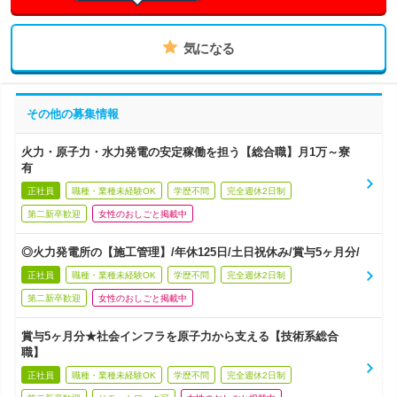
気になる
その他の募集情報
火力・原子力・水力発電の安定稼働を担う【総合職】月1万～寮
有
正社員
職種・業種未経験OK
学歴不問
完全週休2日制
第二新卒歓迎
女性のおしごと掲載中
◎火力発電所の【施工管理】/年休125日/土日祝休み/賞与5ヶ月分/
正社員
職種・業種未経験OK
学歴不問
完全週休2日制
第二新卒歓迎
女性のおしごと掲載中
賞与5ヶ月分★社会インフラを原子力から支える【技術系総合
職】
正社員
職種・業種未経験OK
学歴不問
完全週休2日制