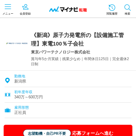
メニュー
会員登録
閲覧履歴
検索
《新潟》原子力発電所の【設備施工管
理】東電100％子会社
東京パワーテクノロジー株式会社
賞与年5か月実績｜残業少なめ｜年間休日125日｜完全週休2
日制
勤務地
新潟県
初年度年収
340万～600万円
雇用形態
正社員
応募フォームへ進む
志望動機・自己PR不要