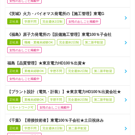
女性のおしごと掲載中
《茨城》火力・バイオマス発電所の【施工管理】東電G
正社員
学歴不問
完全週休2日制
女性のおしごと掲載中
《福島》原子力発電所の【設備施工管理】東電100％子会社
正社員
職種・業種未経験OK
完全週休2日制
第二新卒歓迎
女性のおしごと掲載中
福島【品質管理】★東京電力HD100％出資★
正社員
業種未経験OK
学歴不問
完全週休2日制
第二新卒歓迎
女性のおしごと掲載中
【プラント設計（電気・計装）】★東京電力HD100％出資会社★
正社員
業種未経験OK
学歴不問
完全週休2日制
第二新卒歓迎
リモートワーク可
女性のおしごと掲載中
《千葉》【溶接技術者】東電100％子会社★土日祝休み
正社員
学歴不問
完全週休2日制
第二新卒歓迎