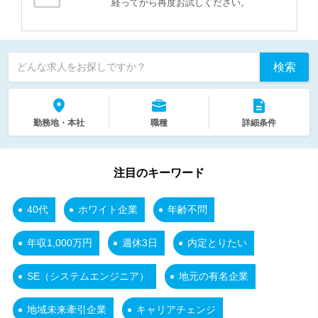
経ってから再度お試しください。
検索
どんな求人をお探しですか？
勤務地・本社
職種
詳細条件
注目のキーワード
40代
ホワイト企業
年齢不問
年収1,000万円
週休3日
内定とりたい
SE（システムエンジニア）
地元の有名企業
地域未来牽引企業
キャリアチェンジ