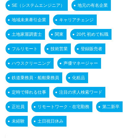
SE（システムエンジニア）
地元の有名企業
地域未来牽引企業
キャリアチェンジ
土地家屋調査士
関東
20代 初めて転職
フルリモート
技術営業
登録販売者
ハウスクリーニング
声優マネージャー
鉄道乗務員・船舶乗務員
化粧品
定時で帰れる仕事
注目の求人検索ワード
正社員
リモートワーク・在宅勤務
第二新卒
未経験
土日祝日休み