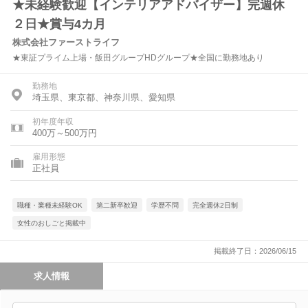
★未経験歓迎【インテリアアドバイザー】完週休
２日★賞与4カ月
株式会社ファーストライフ
★東証プライム上場・飯田グループHDグループ★全国に勤務地あり
勤務地
埼玉県、東京都、神奈川県、愛知県
初年度年収
400万～500万円
雇用形態
正社員
職種・業種未経験OK
第二新卒歓迎
学歴不問
完全週休2日制
女性のおしごと掲載中
掲載終了日：2026/06/15
求人情報