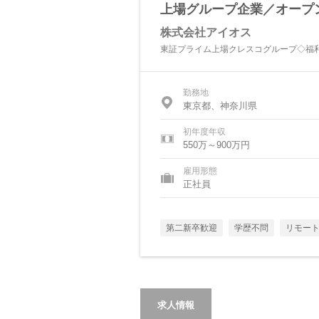
上場グループ企業／オープ
株式会社アイオス
東証プライム上場クレスコグループ◇福
勤務地
東京都、神奈川県
初年度年収
550万～900万円
雇用形態
正社員
第二新卒歓迎
学歴不問
リモー
求人情報