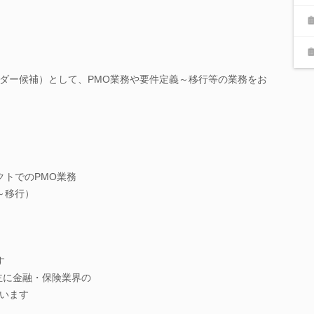
ダー候補）として、PMO業務や要件定義～移行等の業務をお
クトでのPMO業務
～移行）
す
主に金融・保険業界の
います