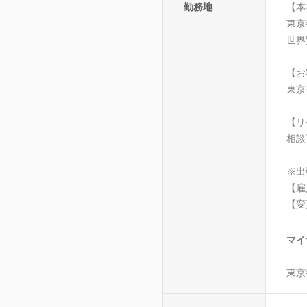
勤務地
【本
東京
世界
【お
東京
【リ
相談
※出
【雇
【変
マイ
東京