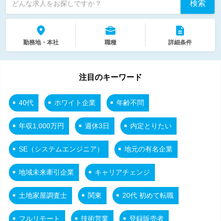
検索
どんな求人をお探しですか？
勤務地・本社
職種
詳細条件
注目のキーワード
40代
ホワイト企業
年齢不問
年収1,000万円
週休3日
内定とりたい
SE（システムエンジニア）
地元の有名企業
地域未来牽引企業
キャリアチェンジ
土地家屋調査士
関東
20代 初めて転職
フルリモート
技術営業
登録販売者