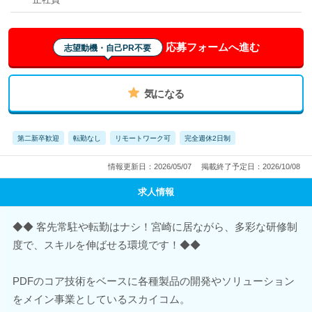
応募フォームへ進む
志望動機・自己PR不要
気になる
第二新卒歓迎
転勤なし
リモートワーク可
完全週休2日制
情報更新日：2026/05/07
掲載終了予定日：2026/10/08
求人情報
◆◆ 客先常駐や転勤はナシ！宮崎に居ながら、多彩な研修制
度で、スキルを伸ばせる環境です！◆◆
PDFのコア技術をベースに各種製品の開発やソリューション
をメイン事業としているスカイコム。