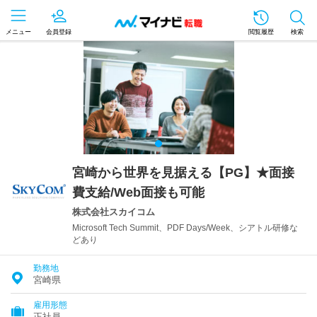
メニュー
会員登録
閲覧履歴
検索
宮崎から世界を見据える【PG】★面接
費支給/Web面接も可能
株式会社スカイコム
Microsoft Tech Summit、PDF Days/Week、シアトル研修な
どあり
勤務地
宮崎県
雇用形態
正社員