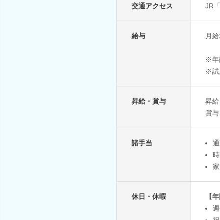
交通アクセス
JR
給与
月給2
※年
※試
昇給・賞与
昇給
賞与
諸手当
通
時
家
休日・休暇
【年
週
祝