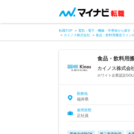
転職TOP
電気・電子・機械・半導体から探す
カイノス株式会社
食品・飲料用搬送ライン
食品・飲料用
カイノス株式会
ホワイト企業認定GOL
勤務地
福井県
雇用形態
正社員
業種未経験OK
第二新卒歓迎
転