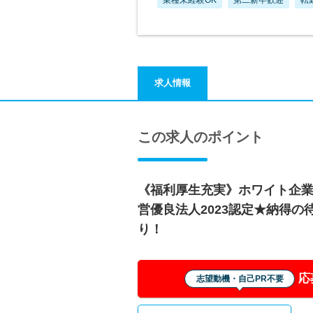
求人情報
この求人のポイント
《福利厚生充実》ホワイト企業認
営優良法人2023認定★納得
り！
応
志望動機・自己PR不要