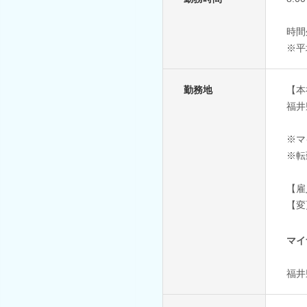
時間
※平
勤務地
【本
福井
※マ
※転
【雇
【変
マイ
福井