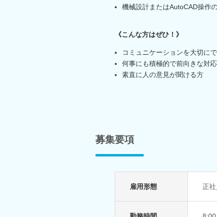
機械設計またはAutoCAD操作
《こんな方はぜひ！》
コミュニケーションを大切にで
何事にも積極的で前向きな対応
素直に人の意見が聞ける方
募集要項
雇用形態
正社
勤務時間
8: