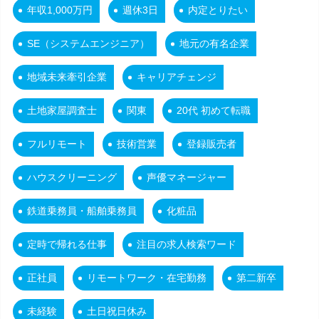
年収1,000万円
週休3日
内定とりたい
SE（システムエンジニア）
地元の有名企業
地域未来牽引企業
キャリアチェンジ
土地家屋調査士
関東
20代 初めて転職
フルリモート
技術営業
登録販売者
ハウスクリーニング
声優マネージャー
鉄道乗務員・船舶乗務員
化粧品
定時で帰れる仕事
注目の求人検索ワード
正社員
リモートワーク・在宅勤務
第二新卒
未経験
土日祝日休み