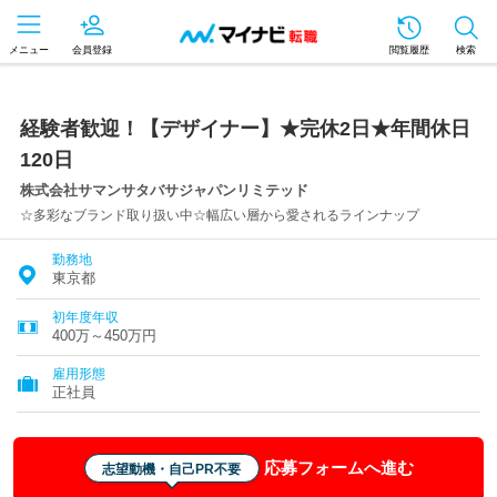
メニュー
会員登録
閲覧履歴
検索
経験者歓迎！【デザイナー】★完休2日★年間休日
120日
株式会社サマンサタバサジャパンリミテッド
☆多彩なブランド取り扱い中☆幅広い層から愛されるラインナップ
勤務地
東京都
初年度年収
400万～450万円
雇用形態
正社員
応募フォームへ進む
志望動機・自己PR不要