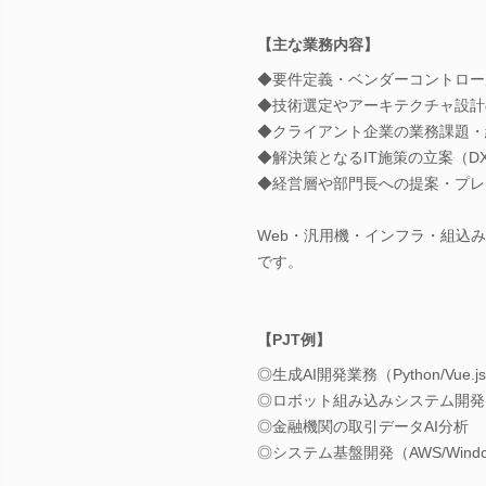
【主な業務内容】
◆要件定義・ベンダーコントロー
◆技術選定やアーキテクチャ設計
◆クライアント企業の業務課題・
◆解決策となるIT施策の立案（
◆経営層や部門長への提案・プレ
Web・汎用機・インフラ・組込
です。
【PJT例】
◎生成AI開発業務（Python/Vue.j
◎ロボット組み込みシステム開発(C
◎金融機関の取引データAI分析
◎システム基盤開発（AWS/Windo