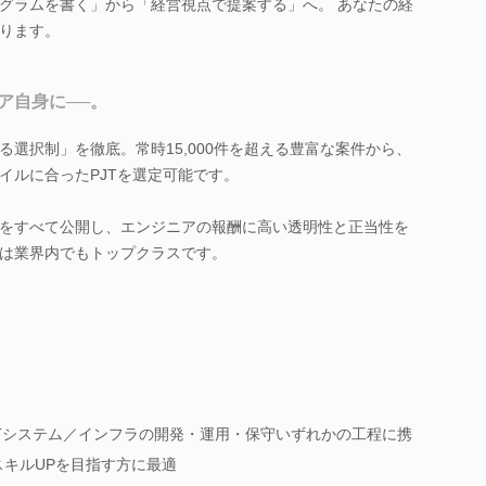
グラムを書く」から「経営視点で提案する」へ。 あなたの経
ります。
ア自身に──。
選択制」を徹底。常時15,000件を超える豊富な案件から、
イルに合ったPJTを選定可能です。
をすべて公開し、エンジニアの報酬に高い透明性と正当性を
は業界内でもトップクラスです。
ITシステム／インフラの開発・運用・保守いずれかの工程に携
スキルUPを目指す方に最適