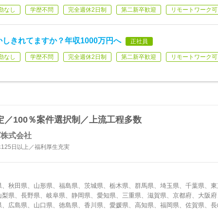
勤なし
学歴不問
完全週休2日制
第二新卒歓迎
リモートワーク可
しきれてますか？年収1000万円へ
正社員
勤なし
学歴不問
完全週休2日制
第二新卒歓迎
リモートワーク可
定／100％案件選択制／上流工程多数
ズ株式会社
125日以上／福利厚生充実
県、秋田県、山形県、福島県、茨城県、栃木県、群馬県、埼玉県、千葉県、東
山梨県、長野県、岐阜県、静岡県、愛知県、三重県、滋賀県、京都府、大阪府
県、広島県、山口県、徳島県、香川県、愛媛県、高知県、福岡県、佐賀県、長