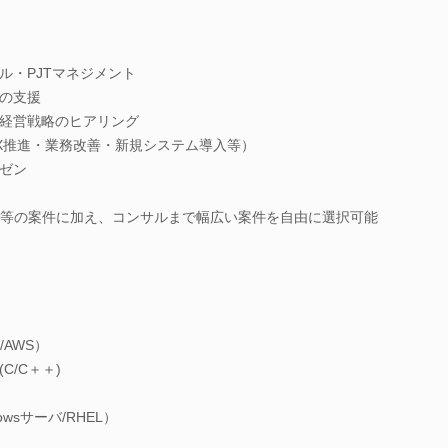
ル・PJTマネジメント
の支援
経営戦略のヒアリング
DX推進・業務改善・新規システム導入等）
ゼン
み等の案件に加え、コンサルまで幅広い案件を自由に選択可能
s/AWS）
/C＋＋)
wsサーバ/RHEL）