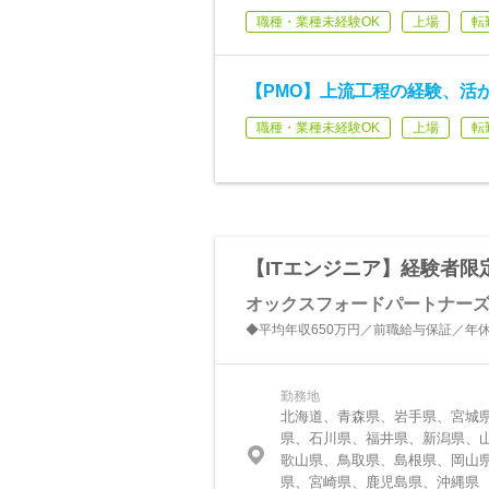
職種・業種未経験OK
上場
転
【PMO】上流工程の経験、活か
職種・業種未経験OK
上場
転
【ITエンジニア】経験者限
オックスフォードパートナー
◆平均年収650万円／前職給与保証／年休
勤務地
北海道、青森県、岩手県、宮城
県、石川県、福井県、新潟県、
歌山県、鳥取県、島根県、岡山
県、宮崎県、鹿児島県、沖縄県