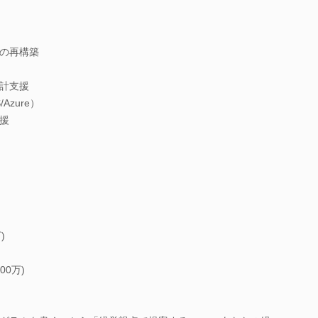
の再構築
計支援
zure）
援
)
00万)