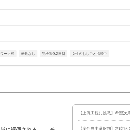
トワーク可
転勤なし
完全週休2日制
女性のおしごと掲載中
【上流工程に挑戦】希望次
【案件自由選択制】常時15,
当に評価される──。そ