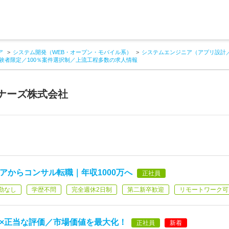
ア
システム開発（WEB・オープン・モバイル系）
システムエンジニア（アプリ設計
経験者限定／100％案件選択制／上流工程多数の求人情報
ナーズ株式会社
アからコンサル転職｜年収1000万へ
正社員
勤なし
学歴不問
完全週休2日制
第二新卒歓迎
リモートワーク可
力×正当な評価／市場価値を最大化！
正社員
新着