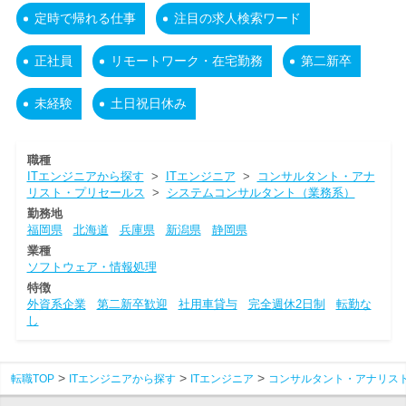
定時で帰れる仕事
注目の求人検索ワード
正社員
リモートワーク・在宅勤務
第二新卒
未経験
土日祝日休み
職種
ITエンジニアから探す
>
ITエンジニア
>
コンサルタント・アナ
リスト・プリセールス
>
システムコンサルタント（業務系）
勤務地
福岡県
北海道
兵庫県
新潟県
静岡県
業種
ソフトウェア・情報処理
特徴
外資系企業
第二新卒歓迎
社用車貸与
完全週休2日制
転勤な
し
転職TOP
ITエンジニアから探す
ITエンジニア
コンサルタント・アナリス