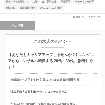
職種・業種未経験OK
上場
第二新卒歓迎
学歴不問
リモートワーク可
転勤なし
完全週休2日制
女性のおしごと掲載中
掲載終了日：2026/07/20
求人情報
この求人のポイント
【あなたもキャリアアップしませんか？】エンジニ
アからコンサルへ転職する 20代・30代、急増中で
す！
【未経験から大手BIG4へ】元コンサル出身者が面接対策
【非公開求人多数】弊社独占のコンサル案件あり
【平均年収98万円UP】先輩社員全員が年収UPを実現♪