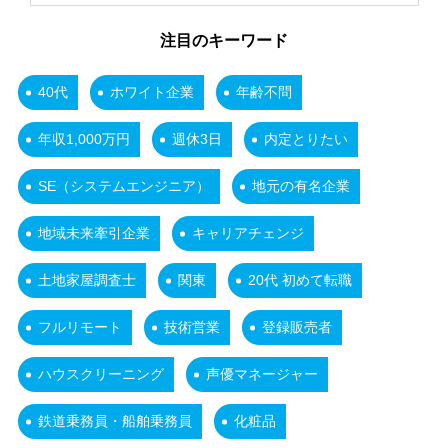
注目のキーワード
40代
ホワイト企業
年齢不問
年収1,000万円
週休3日
内定とりたい
SE（システムエンジニア）
地元の有名企業
地域未来牽引企業
キャリアチェンジ
土地家屋調査士
関東
20代 初めて転職
フルリモート
技術営業
登録販売者
ハウスクリーニング
声優マネージャー
鉄道乗務員・船舶乗務員
化粧品