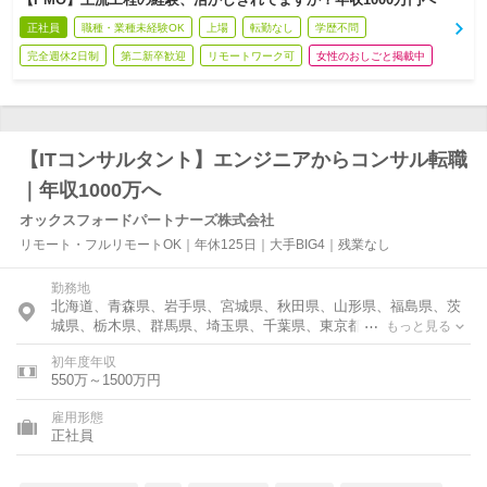
正社員
職種・業種未経験OK
上場
転勤なし
学歴不問
完全週休2日制
第二新卒歓迎
リモートワーク可
女性のおしごと掲載中
【ITコンサルタント】エンジニアからコンサル転職
｜年収1000万へ
オックスフォードパートナーズ株式会社
リモート・フルリモートOK｜年休125日｜大手BIG4｜残業なし
勤務地
北海道、青森県、岩手県、宮城県、秋田県、山形県、福島県、茨
城県、栃木県、群馬県、埼玉県、千葉県、東京都、神奈川県、富
もっと見る
山県、石川県、福井県、新潟県、山梨県、長野県、岐阜県、静岡
初年度年収
県、愛知県、三重県、滋賀県、京都府、大阪府、兵庫県、奈良
550万～1500万円
県、和歌山県、鳥取県、島根県、岡山県、広島県、山口県、徳島
県、香川県、愛媛県、高知県、福岡県、佐賀県、長崎県、熊本
雇用形態
県、大分県、宮崎県、鹿児島県、沖縄県
正社員