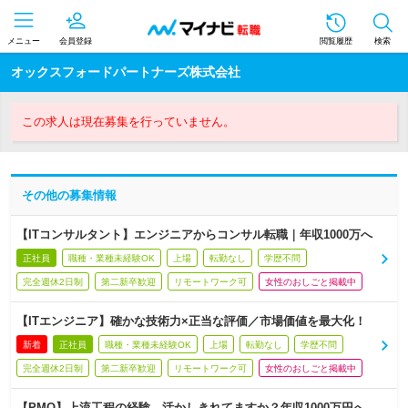
メニュー
会員登録
閲覧履歴
検索
オックスフォードパートナーズ株式会社
この求人は現在募集を行っていません。
その他の募集情報
【ITコンサルタント】エンジニアからコンサル転職｜年収1000万へ
正社員
職種・業種未経験OK
上場
転勤なし
学歴不問
完全週休2日制
第二新卒歓迎
リモートワーク可
女性のおしごと掲載中
【ITエンジニア】確かな技術力×正当な評価／市場価値を最大化！
新着
正社員
職種・業種未経験OK
上場
転勤なし
学歴不問
完全週休2日制
第二新卒歓迎
リモートワーク可
女性のおしごと掲載中
【PMO】上流工程の経験、活かしきれてますか？年収1000万円へ